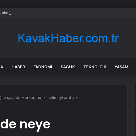
 akaryakıta indirim bekleyenlere kötü haber
FA
HABER
EKONOMI
SAĞLIK
TEKNOLOJI
YAŞAM
nı şaşırdı: Herkes bu iki kelimeyi aratıyor
ede neye