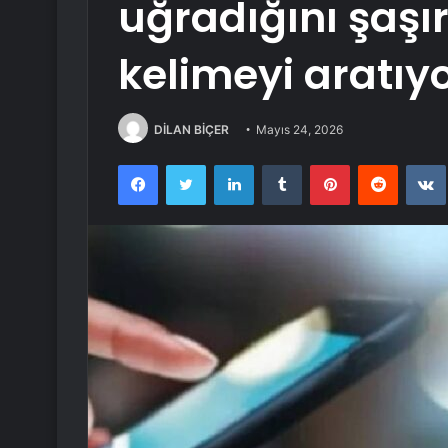
uğradığını şaşır
kelimeyi aratıy
DİLAN BİÇER
Mayıs 24, 2026
Facebook
Twitter
LinkedIn
Tumblr
Pinterest
Reddit