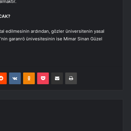
lmaktır.
ACAK?
iptal edilmesinin ardından, gözler üniversitenin yasal
si’nin garanrö ünivesitesinin ise Mimar Sinan Güzel
erest
Reddit
VKontakte
Odnoklassniki
Pocket
E-Posta ile paylaş
Yazdır