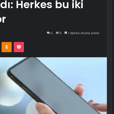
dı: Herkes bu iki
or
0
0
1 dakika okuma süresi
VKontakte
Odnoklassniki
Pocket