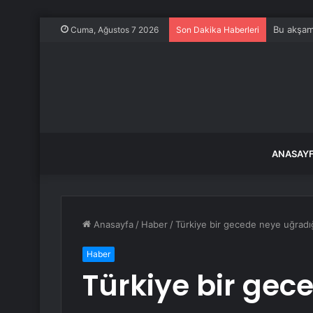
Bu akşam
Cuma, Ağustos 7 2026
Son Dakika Haberleri
ANASAY
Anasayfa
/
Haber
/
Türkiye bir gecede neye uğradığı
Haber
Türkiye bir gec