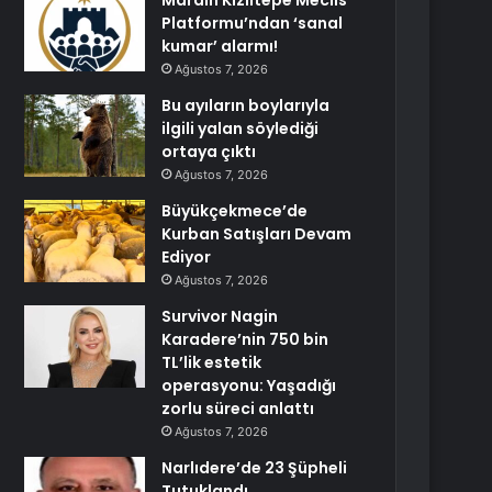
Mardin Kızıltepe Meclis
Platformu’ndan ‘sanal
kumar’ alarmı!
Ağustos 7, 2026
Bu ayıların boylarıyla
ilgili yalan söylediği
ortaya çıktı
Ağustos 7, 2026
Büyükçekmece’de
Kurban Satışları Devam
Ediyor
Ağustos 7, 2026
Survivor Nagin
Karadere’nin 750 bin
TL’lik estetik
operasyonu: Yaşadığı
zorlu süreci anlattı
Ağustos 7, 2026
Narlıdere’de 23 Şüpheli
Tutuklandı