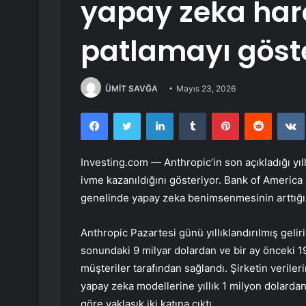
yapay zeka har
patlamayı göst
ÜMİT SAVĞA
Mayıs 23, 2026
Facebook
Twitter
LinkedIn
Tumblr
Pinterest
Reddit
Investing.com — Anthropic’in son açıkladığı yıl
ivme kazanıldığını gösteriyor. Bank of Americ
genelinde yapay zeka benimsenmesinin arttığına 
Anthropic Pazartesi günü yıllıklandırılmış gelir
sonundaki 9 milyar dolardan ve bir ay önceki 
müşteriler tarafından sağlandı. Şirketin veriler
yapay zeka modellerine yıllık 1 milyon dolardan
göre yaklaşık iki katına çıktı.