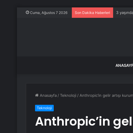
3 yaşınd
Cuma, Ağustos 7 2026
Son Dakika Haberleri
ANASAY
Anasayfa
/
Teknoloji
/
Anthropic’in gelir artışı kur
Teknoloji
Anthropic’in gel