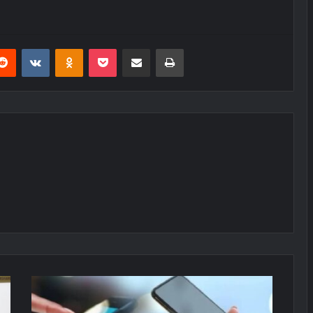
erest
Reddit
VKontakte
Odnoklassniki
Pocket
E-Posta ile paylaş
Yazdır