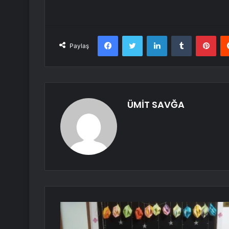
Facebook
Twitter
LinkedIn
Tumblr
Pint
Paylaş
ÜMİT SAVĞA