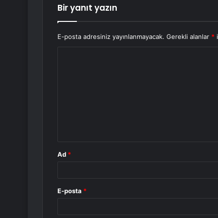
Bir yanıt yazın
E-posta adresiniz yayınlanmayacak.
Gerekli alanlar
*
i
Y
o
r
u
m
*
Ad
*
E-posta
*