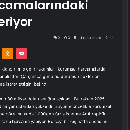
camalarındaki
eriyor
0
0
1 dakika okuma süresi
VKontakte
Odnoklassniki
Pocket
lıklandırılmış gelir rakamları, kurumsal harcamalarda
a analistleri Çarşamba günü bu durumun sektörler
işaret ettiğini belirtti.
inin 30 milyar doları aştığını açıkladı. Bu rakam 2025
19 milyar dolardan yükseldi. Büyüme öncelikle kurumsal
ine göre, şu anda 1.000’den fazla işletme Anthropic’in
 fazla harcama yapıyor. Bu sayı birkaç hafta öncesine