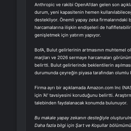
Anthropic ve rakibi OpenAI’dan gelen son açıkla
durum, yeni kapasitenin hemen kullanılabileceği
destekliyor. Önemli yapay zeka firmalarındaki 
harcamalarına ilişkin endişeleri de hafifletebil
genişletmek için yatırım yapıyor.
BofA, Bulut gelirlerinin artmasının muhtemel ol
marjları ve 2026 sermaye harcamaları görünümün
belirtti. Bulut gelirlerinde beklentilerin aşıl
durumunda çeyreğin piyasa tarafından olumlu ka
Firma ayrı bir açıklamada Amazon.com Inc (
için ’Al’ tavsiyesini koruduğunu belirtti. Araşt
talebinden faydalanacak konumda bulunuyor.
Bu makale yapay zekanın desteğiyle oluşturulmuş
Daha fazla bilgi için Şart ve Koşullar bölümüm