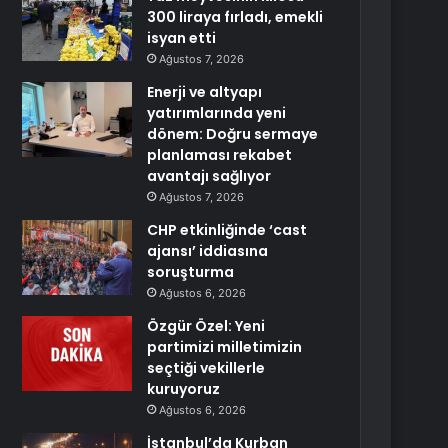
300 liraya fırladı, emekli
isyan etti
Ağustos 7, 2026
Enerji ve altyapı
yatırımlarında yeni
dönem: Doğru sermaye
planlaması rekabet
avantajı sağlıyor
Ağustos 7, 2026
CHP etkinliğinde ‘cast
ajansı’ iddiasına
soruşturma
Ağustos 6, 2026
Özgür Özel: Yeni
partimizi milletimizin
seçtiği vekillerle
kuruyoruz
Ağustos 6, 2026
İstanbul’da Kurban