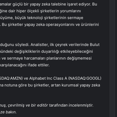
malar güçlü bir yapay zeka talebine işaret ediyor. Bu
ne dair hiper ölçekli şirketlerin yorumlarını
büyüme, büyük teknoloji şirketlerinin sermaye
ir. Bu şirketler yapay zeka operasyonlarını ve ürünlerini
duğunu söyledi. Analistler, ilk çeyrek verilerinde Bulut
deki değişikliklerin duyarlılığı etkileyebileceğini
ması ve sermaye harcamaları planlarının değişmemesi
rşılanacağını ifade ettiler.
NASDAQ:AMZN) ve Alphabet Inc Class A (NASDAQ:GOOGL)
ırma notuna göre bu şirketler, artan kurumsal yapay zeka
, çevrilmiş ve bir editör tarafından incelenmiştir.
üze bakın.