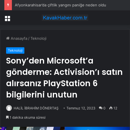
Afyonkarahisar’da çiftlik yangını paniğe neden oldu
Menü
Anasayfa
/
Teknoloji
Teknoloji
Sony’den Microsoft’a
gönderme: Activision’ı satın
alırsanız PlayStation 6
bilgilerini unutun
HALİL İBRAHİM DÖNERTAŞ
Temmuz 12, 2023
0
12
1 dakika okuma süresi