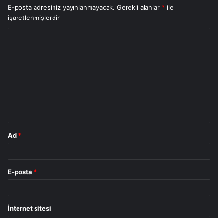
E-posta adresiniz yayınlanmayacak.
Gerekli alanlar
*
ile
işaretlenmişlerdir
Y
o
r
u
m
*
Ad
*
E-posta
*
İnternet sitesi