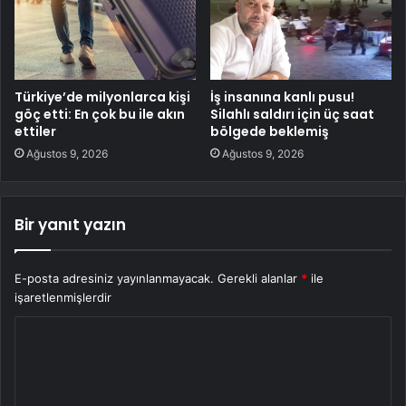
Türkiye’de milyonlarca kişi
İş insanına kanlı pusu!
göç etti: En çok bu ile akın
Silahlı saldırı için üç saat
ettiler
bölgede beklemiş
Ağustos 9, 2026
Ağustos 9, 2026
Bir yanıt yazın
E-posta adresiniz yayınlanmayacak.
Gerekli alanlar
*
ile
işaretlenmişlerdir
Y
o
r