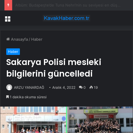
Yangın ihaleleri parça parça dağıtıldı: Milyonluk işler aynı isimlerde toplandı
Menü
Anasayfa
/
Haber
Haber
Sakarya Polisi mesleki
bilgilerini güncelledi
ARZU YANARDAĞ
Aralık 4, 2022
0
19
1 dakika okuma süresi