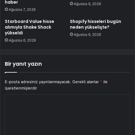
haber
Ağustos 6, 2026
Ağustos 7, 2026
Starboard Value hisse
Shopify hisseleri bugün
alımıyla Shake Shack
neden yükselişte?
yükseldi
Ağustos 6, 2026
Ağustos 6, 2026
Bir yanıt yazın
E-posta adresiniz yayınlanmayacak.
Gerekli alanlar
*
ile
işaretlenmişlerdir
Y
o
r
u