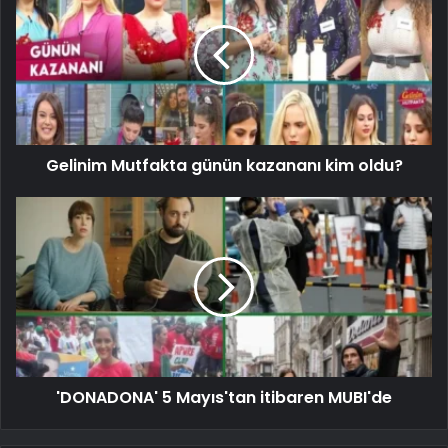
Gelinim Mutfakta günün kazananı kim oldu?
'DONADONA' 5 Mayıs'tan itibaren MUBI'de