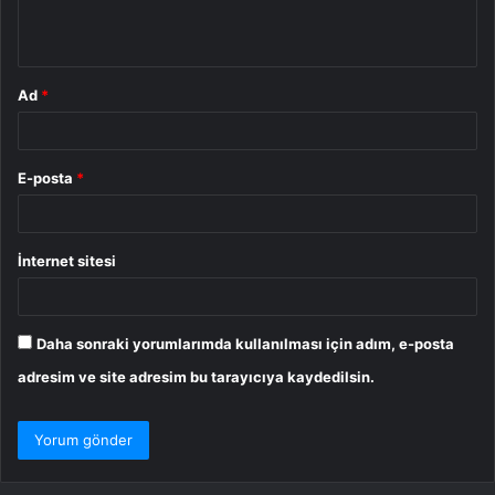
m
*
Ad
*
E-posta
*
İnternet sitesi
Daha sonraki yorumlarımda kullanılması için adım, e-posta
adresim ve site adresim bu tarayıcıya kaydedilsin.