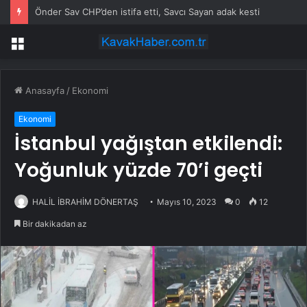
Önder Sav CHP’den istifa etti, Savcı Sayan adak kesti
Menü
Anasayfa
/
Ekonomi
Ekonomi
İstanbul yağıştan etkilendi:
Yoğunluk yüzde 70’i geçti
HALİL İBRAHİM DÖNERTAŞ
Mayıs 10, 2023
0
12
Bir dakikadan az