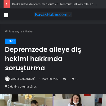
Balıkesir’de deprem mi oldu? 28 Temmuz Balıkesir’de en son ne zaman deprem oldu, depremin şiddeti belli mi?
Menü
Anasayfa
/
Haber
Haber
Depremzede aileye diş
hekimi hakkında
soruşturma
ARZU YANARDAĞ
Mart 29, 2023
0
10
2 dakika okuma süresi