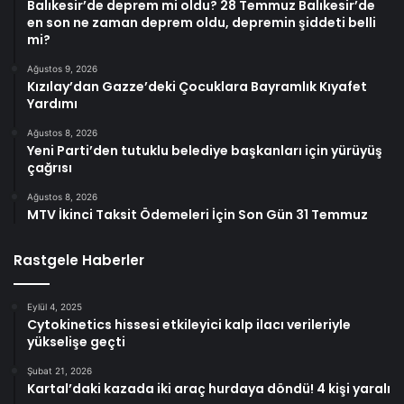
Balıkesir’de deprem mi oldu? 28 Temmuz Balıkesir’de
en son ne zaman deprem oldu, depremin şiddeti belli
mi?
Ağustos 9, 2026
Kızılay’dan Gazze’deki Çocuklara Bayramlık Kıyafet
Yardımı
Ağustos 8, 2026
Yeni Parti’den tutuklu belediye başkanları için yürüyüş
çağrısı
Ağustos 8, 2026
MTV İkinci Taksit Ödemeleri İçin Son Gün 31 Temmuz
Rastgele Haberler
Eylül 4, 2025
Cytokinetics hissesi etkileyici kalp ilacı verileriyle
yükselişe geçti
Şubat 21, 2026
Kartal’daki kazada iki araç hurdaya döndü! 4 kişi yaralı