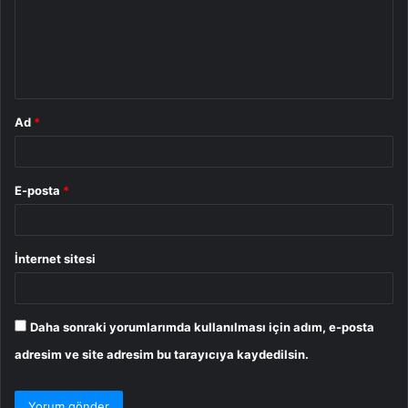
u
m
*
Ad
*
E-posta
*
İnternet sitesi
Daha sonraki yorumlarımda kullanılması için adım, e-posta
adresim ve site adresim bu tarayıcıya kaydedilsin.