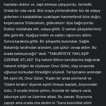
hastaları doktor vs. zapt etmeye çalışıyordu. ilerledik.
Orada bir oda vardı. Bizi oraya yönlendirdiler biz de odaya
giderken o kalabalıktan uzaklaşan hanımefendi bize doğru
koşarcasına ‘Gideceksin, gideceksin’ diye bağırıyordu.
Doktor müdahale etti. odaya gittik. O zaman şikayetlerimizi
dile getirdik. Aşağıya indim ve saldırı raporunu aldım.
Sonra karakola gittik. Bir şikayette bulunduk. Sağlık
Bakanlığı tarafından arandım, çok şükür cevap aldım. Bu
arada bekleyeceğiz” dedi. “TABURİYEYE YAKLAŞIP
ÜZERİME ATLADI” Diş hekimi BA’nın kendilerine bağırarak
hakaret ettiğini de söyleyen Onur Güler, olay sırasında
oğlunun korkudan titrediğini söyledi. Tartışmanın ardından
BA eşini itti, Onur Güler, “Kadın bir anda sinirlendi ve
‘Odamı bırakın’ diyerek eşimi itmeye başladı, boynundan
tuttu. O sırada önüne çıktım, önünde bir tabure vardı,
tabureye çıktı ve üzerime atladı. Bu zaman. Boynuma
yapıştı ama orada ona dedim ki “Sana kesinlikle elimi