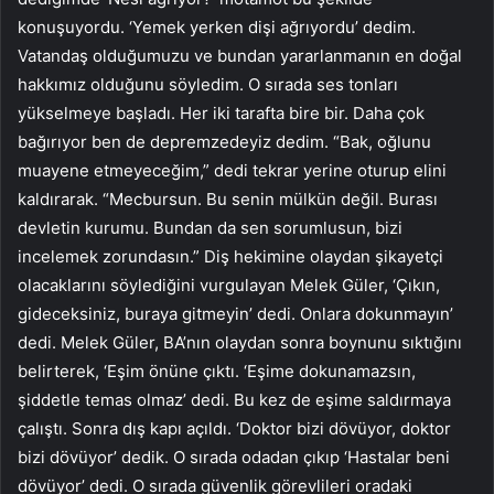
konuşuyordu. ‘Yemek yerken dişi ağrıyordu’ dedim.
Vatandaş olduğumuzu ve bundan yararlanmanın en doğal
hakkımız olduğunu söyledim. O sırada ses tonları
yükselmeye başladı. Her iki tarafta bire bir. Daha çok
bağırıyor ben de depremzedeyiz dedim. “Bak, oğlunu
muayene etmeyeceğim,” dedi tekrar yerine oturup elini
kaldırarak. “Mecbursun. Bu senin mülkün değil. Burası
devletin kurumu. Bundan da sen sorumlusun, bizi
incelemek zorundasın.” Diş hekimine olaydan şikayetçi
olacaklarını söylediğini vurgulayan Melek Güler, ‘Çıkın,
gideceksiniz, buraya gitmeyin’ dedi. Onlara dokunmayın’
dedi. Melek Güler, BA’nın olaydan sonra boynunu sıktığını
belirterek, ‘Eşim önüne çıktı. ‘Eşime dokunamazsın,
şiddetle temas olmaz’ dedi. Bu kez de eşime saldırmaya
çalıştı. Sonra dış kapı açıldı. ‘Doktor bizi dövüyor, doktor
bizi dövüyor’ dedik. O sırada odadan çıkıp ‘Hastalar beni
dövüyor’ dedi. O sırada güvenlik görevlileri oradaki