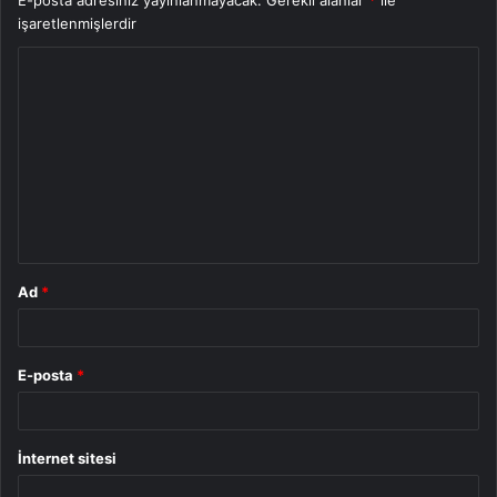
E-posta adresiniz yayınlanmayacak.
Gerekli alanlar
*
ile
işaretlenmişlerdir
Y
o
r
u
m
*
Ad
*
E-posta
*
İnternet sitesi