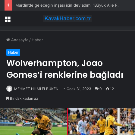
Mardin’de geleceğin inşası için dev adım: “Büyük Aile Platformu” kuruldu
Menü
Anasayfa
/
Haber
Haber
Wolverhampton, Joao
Gomes’i renklerine bağladı
MEHMET HİLMİ ELBÜKEN
Ocak 31, 2023
0
12
Bir dakikadan az