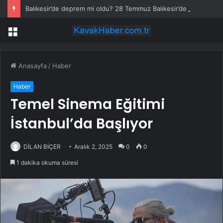
Balıkesir’de deprem mi oldu? 28 Temmuz Balıkesir’de en son ne zaman deprem oldu, depremin şiddeti belli mi?
Menü
Anasayfa
/
Haber
Haber
Temel Sinema Eğitimi
İstanbul’da Başlıyor
DİLAN BİÇER
Aralık 2, 2025
0
0
1 dakika okuma süresi