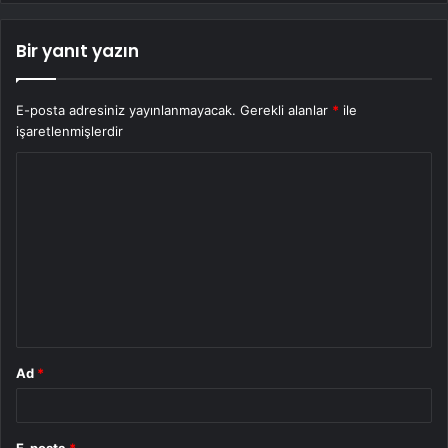
Bir yanıt yazın
E-posta adresiniz yayınlanmayacak.
Gerekli alanlar
*
ile
işaretlenmişlerdir
Y
o
r
u
m
*
Ad
*
E-posta
*