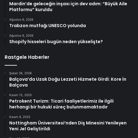
Mardin’de geleceğin inşası için dev adım: “Büyük Aile
Platformu” kuruldu
Ağustos 6, 2026
Trabzon mutfağı UNESCO yolunda
Ağustos 6, 2026
Shopify hisseleri bugün neden yükselişte?
Rastgele Haberler
Şubat 26, 2026
Balçova’da Uzak Doğu Lezzeti Hizmete Girdi: Kore İn
Balçova
Kasım 15, 2025
Petrokent Turizm: Ticari faaliyetlerimiz ile ilgili
herhangi bir hukuki süreç bulunmamaktadır
Kasım 9, 2025
Nottingham Üniversitesi’nden Diş Minesini Yenileyen
Yeni Jel Geliştirildi