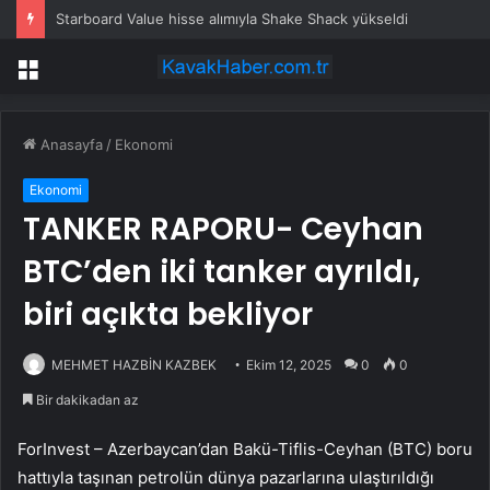
Starboard Value hisse alımıyla Shake Shack yükseldi
Menü
Anasayfa
/
Ekonomi
Ekonomi
TANKER RAPORU- Ceyhan
BTC’den iki tanker ayrıldı,
biri açıkta bekliyor
MEHMET HAZBİN KAZBEK
Ekim 12, 2025
0
0
Bir dakikadan az
ForInvest – Azerbaycan’dan Bakü-Tiflis-Ceyhan (BTC) boru
hattıyla taşınan petrolün dünya pazarlarına ulaştırıldığı