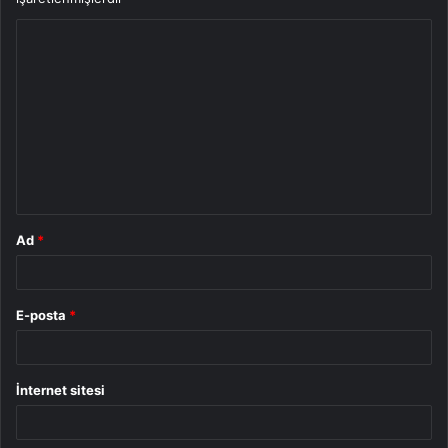
Y
o
r
u
m
*
Ad
*
E-posta
*
İnternet sitesi