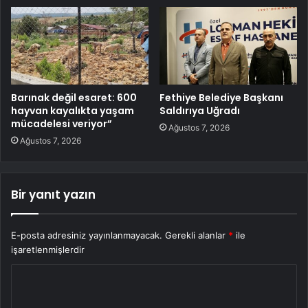
Barınak değil esaret: 600
Fethiye Belediye Başkanı
hayvan kayalıkta yaşam
Saldırıya Uğradı
mücadelesi veriyor”
Ağustos 7, 2026
Ağustos 7, 2026
Bir yanıt yazın
E-posta adresiniz yayınlanmayacak.
Gerekli alanlar
*
ile
işaretlenmişlerdir
Y
o