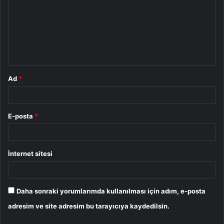
r
u
m
*
Ad
*
E-posta
*
İnternet sitesi
Daha sonraki yorumlarımda kullanılması için adım, e-posta
adresim ve site adresim bu tarayıcıya kaydedilsin.