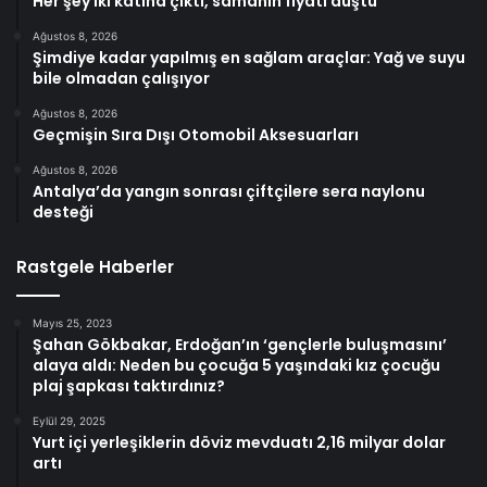
Her şey iki katına çıktı, samanın fiyatı düştü
Ağustos 8, 2026
Şimdiye kadar yapılmış en sağlam araçlar: Yağ ve suyu
bile olmadan çalışıyor
Ağustos 8, 2026
Geçmişin Sıra Dışı Otomobil Aksesuarları
Ağustos 8, 2026
Antalya’da yangın sonrası çiftçilere sera naylonu
desteği
Rastgele Haberler
Mayıs 25, 2023
Şahan Gökbakar, Erdoğan’ın ‘gençlerle buluşmasını’
alaya aldı: Neden bu çocuğa 5 yaşındaki kız çocuğu
plaj şapkası taktırdınız?
Eylül 29, 2025
Yurt içi yerleşiklerin döviz mevduatı 2,16 milyar dolar
artı