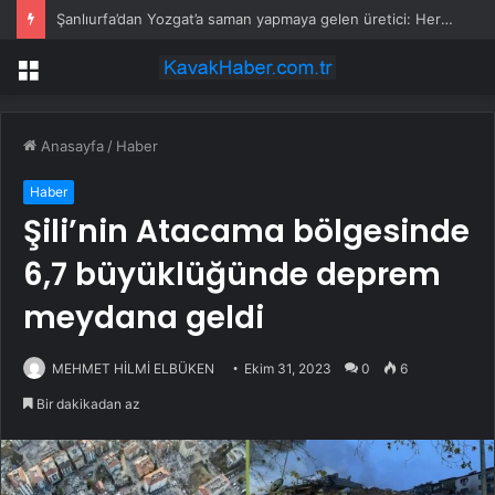
Şanlıurfa’dan Yozgat’a saman yapmaya gelen üretici: Her şey iki katına çıktı, samanın fiyatı düştü
Menü
Anasayfa
/
Haber
Haber
Şili’nin Atacama bölgesinde
6,7 büyüklüğünde deprem
meydana geldi
MEHMET HİLMİ ELBÜKEN
Ekim 31, 2023
0
6
Bir dakikadan az