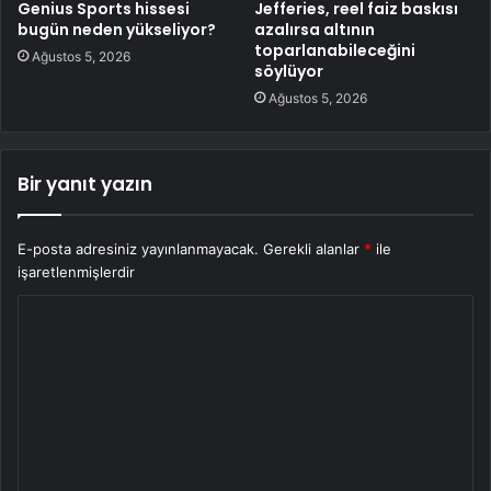
Genius Sports hissesi
Jefferies, reel faiz baskısı
bugün neden yükseliyor?
azalırsa altının
toparlanabileceğini
Ağustos 5, 2026
söylüyor
Ağustos 5, 2026
Bir yanıt yazın
E-posta adresiniz yayınlanmayacak.
Gerekli alanlar
*
ile
işaretlenmişlerdir
Y
o
r
u
m
*