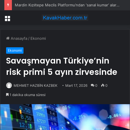
Mardin Kızıltepe Meclis Platformu’ndan ‘sanal kumar’ alarmı!
Menü
Anasayfa
/
Ekonomi
Ekonomi
Savaşmayan Türkiye’nin
risk primi 5 ayın zirvesinde
MEHMET HAZBİN KAZBEK
Mart 17, 2026
0
0
1 dakika okuma süresi