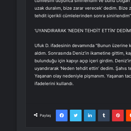
cümlesini duyunca sinirlendim ve bunu Doğan
uzak duralım, bize zarar verecek’ dedim. Bize
tehdit içerikli cümlelerinden sonra sinirlendim”
‘UYANDIRARAK ‘NEDEN TEHDİT ETTİN’ DEDİM
Ufuk D. ifadesinin devamında “Bunun üzerine k
aldım. Sonrasında Deniz’in ikametine gittim, k
bulunduğu için kapıyı açıp içeri girdim. Deniz’
uyandırarak ‘Neden tehdit ettin’ dedim. Şahıs 
Yaşanan olay nedeniyle pişmanım. Yaşanan taci
ifadelerini kullandı.
Facebook
Twitter
LinkedIn
Tumblr
Pint
Paylaş