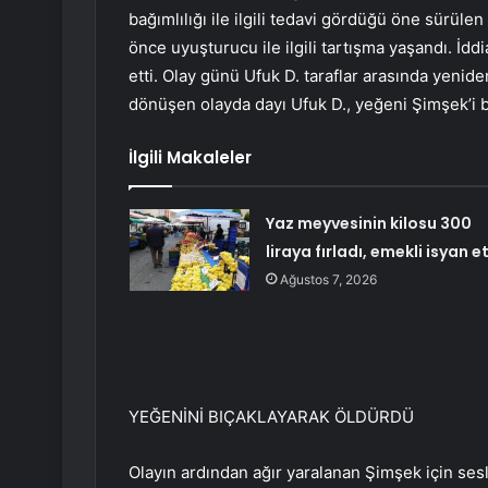
bağımlılığı ile ilgili tedavi gördüğü öne sürül
önce uyuşturucu ile ilgili tartışma yaşandı. İd
etti. Olay günü Ufuk D. taraflar arasında yenid
dönüşen olayda dayı Ufuk D., yeğeni Şimşek’i
İlgili Makaleler
Yaz meyvesinin kilosu 300
liraya fırladı, emekli isyan et
Ağustos 7, 2026
YEĞENİNİ BIÇAKLAYARAK ÖLDÜRDÜ
Olayın ardından ağır yaralanan Şimşek için sesl