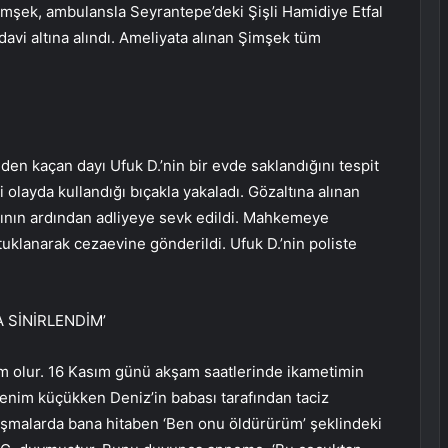
imşek, ambulansla Seyrantepe’deki Şişli Hamidiye Etfal
davi altına alındı. Ameliyata alınan Şimşek tüm
nden kaçan dayı Ufuk D.’nin bir evde saklandığını tespit
 olayda kullandığı bıçakla yakaladı. Gözaltına alınan
ının ardından adliyeye sevk edildi. Mahkemeye
uklanarak cezaevine gönderildi. Ufuk D.’nin poliste
 SİNİRLENDİM’
m olur. 16 Kasım günü akşam saatlerinde ikametimin
enim küçükken Deniz’in babası tarafından taciz
alarda bana hitaben ‘Ben onu öldürürüm’ şeklindeki