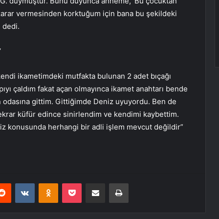
 G. duymuştur. Bunu duyunca anneme, ‘Bu çocuktan
 zarar vermesinden korktuğum için bana bu şekildeki
 dedi.
’
endi ikametimdeki mutfakta bulunan 2 adet bıçağı
apıyı çaldım fakat açan olmayınca ikamet anahtarı bende
in odasına gittim. Gittiğimde Deniz uyuyordu. Ben de
tekrar küfür edince sinirlendim ve kendimi kaybettim.
z konusunda herhangi bir adli işlem mevcut değildir”
erest
Reddit
VKontakte
Odnoklassniki
Pocket
E-Posta ile paylaş
Yazdır