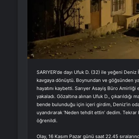
SARIYER’de dayı Ufuk D. (32) ile yeğeni Deniz İ
kavgaya dönüştü. Boynundan ve göğsünden yar
hayatını kaybetti. Sarıyer Asayiş Büro Amirliği 
yakaladı. Gözaltına alınan Ufuk D., çıkarıldığı
bende bulunduğu için içeri girdim, Deniz’in od
uyandırarak ‘Neden tehdit ettin’ dedim. Tekrar
öğrenildi.
Olay, 16 Kasım Pazar günü saat 22.45 sıraları