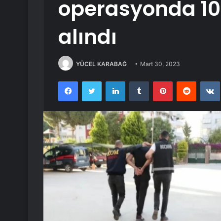
operasyonda 10 
alındı
YÜCEL KARABAĞ
Mart 30, 2023
Facebook
Twitter
LinkedIn
Tumblr
Pinterest
Reddit