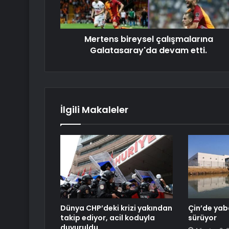
Mertens bireysel çalışmalarına
Galatasaray'da devam etti.
İlgili Makaleler
Dünya CHP’deki krizi yakından
Çin’de yab
takip ediyor, acil koduyla
sürüyor
duyuruldu