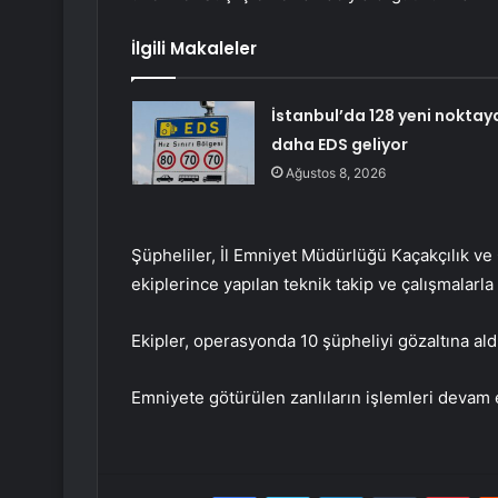
İlgili Makaleler
İstanbul’da 128 yeni noktay
daha EDS geliyor
Ağustos 8, 2026
Şüpheliler, İl Emniyet Müdürlüğü Kaçakçılık 
ekiplerince yapılan teknik takip ve çalışmalarla 
Ekipler, operasyonda 10 şüpheliyi gözaltına ald
Emniyete götürülen zanlıların işlemleri devam 
Facebook
Twitter
LinkedIn
Tumblr
Pint