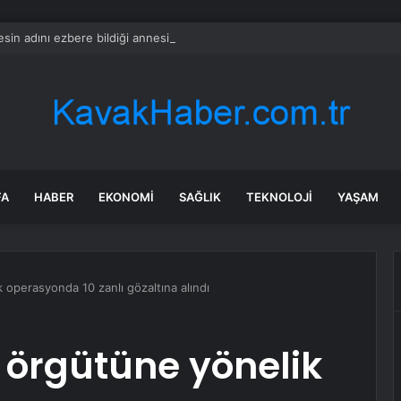
sin adını ezbere bildiği annesine elindeki şortu giydirdi
FA
HABER
EKONOMI
SAĞLIK
TEKNOLOJI
YAŞAM
 operasyonda 10 zanlı gözaltına alındı
 örgütüne yönelik