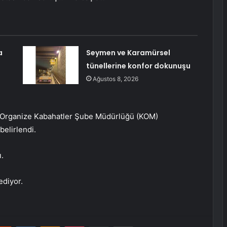
a
Seymen ve Karamürsel
tünellerine konfor dokunuşu
Ağustos 8, 2026
ve Organize Kabahatler Şube Müdürlüğü (KOM)
belirlendi.
ı.
ediyor.
erest
Reddit
VKontakte
Odnoklassniki
Pocket
E-Posta ile paylaş
Yazdır