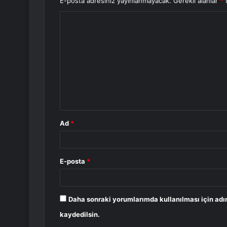
E-posta adresiniz yayınlanmayacak.
Gerekli alanlar
*
i
Y
o
r
u
m
*
Ad
*
E-posta
*
Daha sonraki yorumlarımda kullanılması için adı
kaydedilsin.