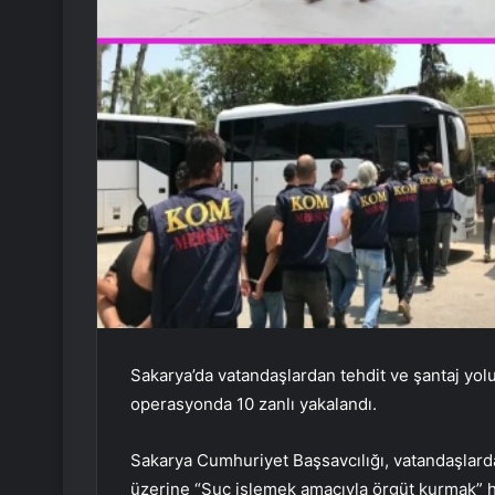
Sakarya’da vatandaşlardan tehdit ve şantaj yol
operasyonda 10 zanlı yakalandı.
Sakarya Cumhuriyet Başsavcılığı, vatandaşlarda
üzerine “Suç işlemek amacıyla örgüt kurmak” h