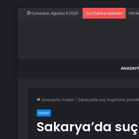
Herke
Cumartesi, Ağustos 8 2026
Son Dakika Haberleri
ANASAY
Anasayfa
/
Haber
/
Sakarya’da suç örgütüne yönelik
Haber
Sakarya’da suç