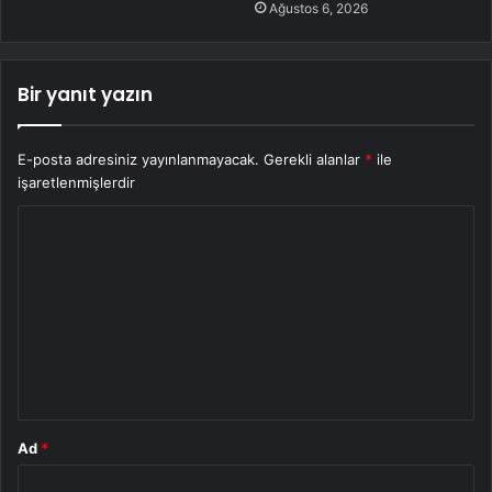
Ağustos 6, 2026
Bir yanıt yazın
E-posta adresiniz yayınlanmayacak.
Gerekli alanlar
*
ile
işaretlenmişlerdir
Y
o
r
u
m
*
Ad
*