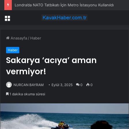
Londra’da NATO Tatbikatı İçin Metro İstasyonu Kullanıldı
Menü
Anasayfa
/
Haber
Haber
Sakarya ‘acıya’ aman
vermiyor!
NURCAN BAYRAM
Eylül 3, 2025
0
0
1 dakika okuma süresi