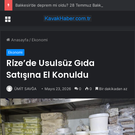
Balıkesir’de deprem mi oldu? 28 Temmuz Balıkesir’de en son ne zaman deprem oldu, depremin şiddeti belli mi?
Menü
Anasayfa
/
Ekonomi
Ekonomi
Rize’de Usulsüz Gıda
Satışına El Konuldu
ÜMİT SAVĞA
Mayıs 23, 2026
0
0
Bir dakikadan az