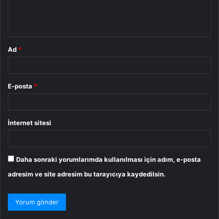
m
*
Ad
*
E-posta
*
İnternet sitesi
Daha sonraki yorumlarımda kullanılması için adım, e-posta
adresim ve site adresim bu tarayıcıya kaydedilsin.