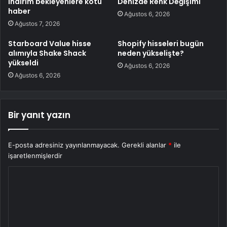
indirim bekleyenlere kötü
Denizde Renk Değişimi
haber
Ağustos 6, 2026
Ağustos 7, 2026
Starboard Value hisse
Shopify hisseleri bugün
alımıyla Shake Shack
neden yükselişte?
yükseldi
Ağustos 6, 2026
Ağustos 6, 2026
Bir yanıt yazın
E-posta adresiniz yayınlanmayacak.
Gerekli alanlar
*
ile
işaretlenmişlerdir
Y
o
r
u