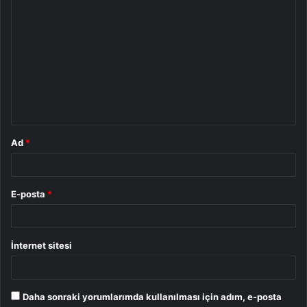
Y
o
r
u
m
*
Ad
*
E-posta
*
İnternet sitesi
Daha sonraki yorumlarımda kullanılması için adım, e-posta