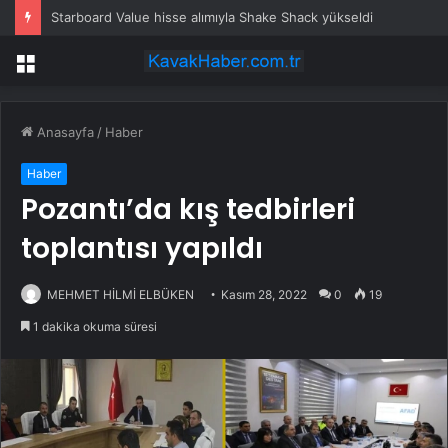
Starboard Value hisse alımıyla Shake Shack yükseldi
Menü
Anasayfa
/
Haber
Haber
Pozantı’da kış tedbirleri
toplantısı yapıldı
MEHMET HİLMİ ELBÜKEN
Kasım 28, 2022
0
19
1 dakika okuma süresi