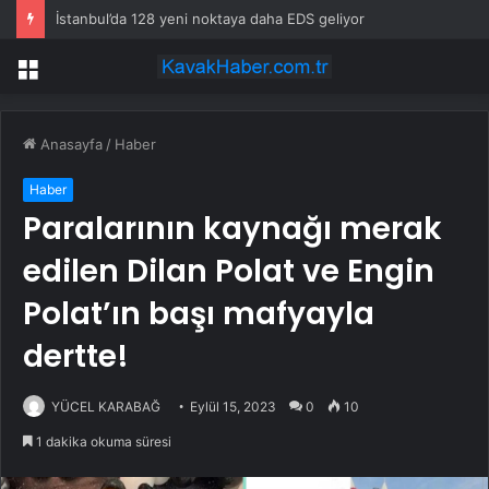
İstanbul’da 128 yeni noktaya daha EDS geliyor
Menü
Anasayfa
/
Haber
Haber
Paralarının kaynağı merak
edilen Dilan Polat ve Engin
Polat’ın başı mafyayla
dertte!
YÜCEL KARABAĞ
Eylül 15, 2023
0
10
1 dakika okuma süresi