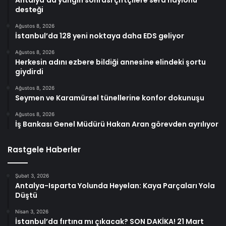
Antalya’da yangın sonrası çiftçilere sera naylonu
desteği
Ağustos 8, 2026
İstanbul’da 128 yeni noktaya daha EDS geliyor
Ağustos 8, 2026
Herkesin adını ezbere bildiği annesine elindeki şortu
giydirdi
Ağustos 8, 2026
Seymen ve Karamürsel tünellerine konfor dokunuşu
Ağustos 8, 2026
İş Bankası Genel Müdürü Hakan Aran görevden ayrılıyor
Rastgele Haberler
Şubat 3, 2026
Antalya-Isparta Yolunda Heyelan: Kaya Parçaları Yola
Düştü
Nisan 3, 2026
İstanbul’da fırtına mı çıkacak? SON DAKİKA! 21 Mart