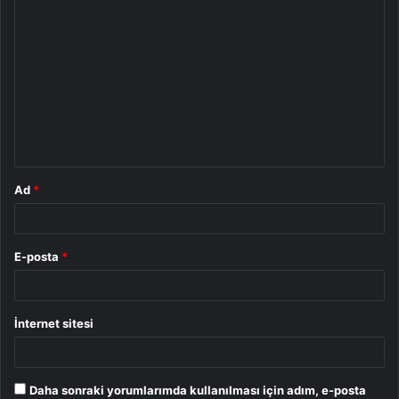
Y
o
r
u
m
*
Ad
*
E-posta
*
İnternet sitesi
Daha sonraki yorumlarımda kullanılması için adım, e-posta