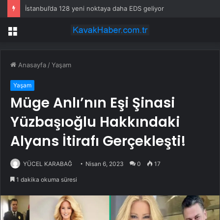
İstanbul’da 128 yeni noktaya daha EDS geliyor
Menü
Anasayfa
/
Yaşam
Yaşam
Müge Anlı’nın Eşi Şinasi
Yüzbaşıoğlu Hakkındaki
Alyans İtirafı Gerçekleşti!
YÜCEL KARABAĞ
Nisan 6, 2023
0
17
1 dakika okuma süresi