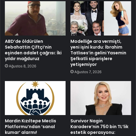
ABD’de öldürülen
Modelliğe ara vermişti,
Sebahattin Çiftçi’nin
yeni işini kurdu: İbrahim
eşinden adalet çağrısı: İki
Tatlıses’in gelini Yasemin
yıldır mağduruz
Şefkatli siparişlere
yetişemiyor
Ağustos 8, 2026
Ağustos 7, 2026
Mardin Kızıltepe Meclis
Survivor Nagin
Platformu’ndan ‘sanal
Karadere’nin 750 bin TL’lik
kumar’ alarmı!
estetik operasyonu: