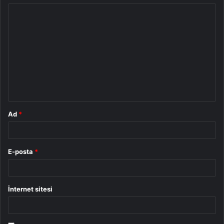
Y
o
r
u
m
*
Ad
*
E-posta
*
İnternet sitesi