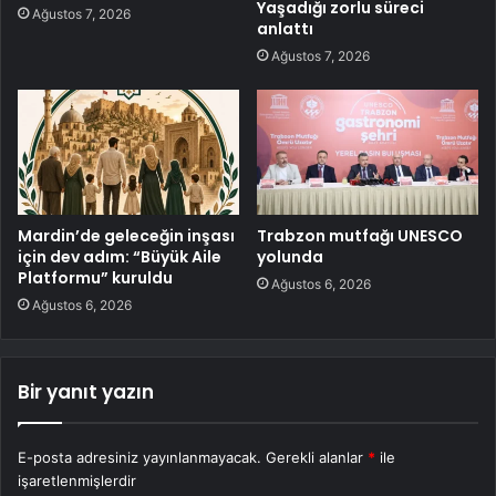
Yaşadığı zorlu süreci
Ağustos 7, 2026
anlattı
Ağustos 7, 2026
Mardin’de geleceğin inşası
Trabzon mutfağı UNESCO
için dev adım: “Büyük Aile
yolunda
Platformu” kuruldu
Ağustos 6, 2026
Ağustos 6, 2026
Bir yanıt yazın
E-posta adresiniz yayınlanmayacak.
Gerekli alanlar
*
ile
işaretlenmişlerdir