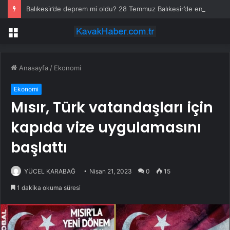
Balıkesir’de deprem mi oldu? 28 Temmuz Balıkesir’de en son ne zaman deprem oldu, depremin şiddeti belli mi?
Menü
Anasayfa
/
Ekonomi
Ekonomi
Mısır, Türk vatandaşları için
kapıda vize uygulamasını
başlattı
YÜCEL KARABAĞ
Nisan 21, 2023
0
15
1 dakika okuma süresi