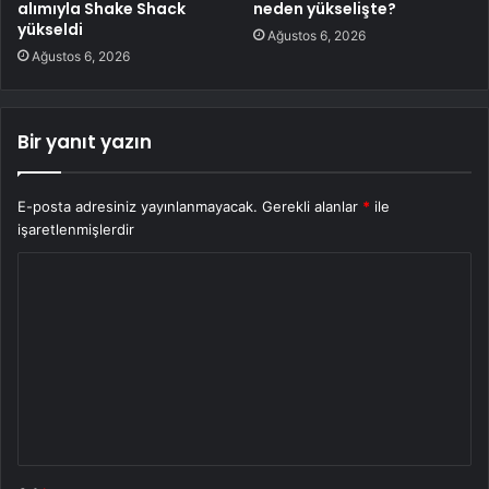
alımıyla Shake Shack
neden yükselişte?
yükseldi
Ağustos 6, 2026
Ağustos 6, 2026
Bir yanıt yazın
E-posta adresiniz yayınlanmayacak.
Gerekli alanlar
*
ile
işaretlenmişlerdir
Y
o
r
u
m
*