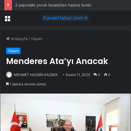
3 yaşındaki çocuk tesadüfen hazine buldu
Menü
Anasayfa
/
Yaşam
Yaşam
Menderes Ata’yı Anacak
MEHMET HAZBİN KAZBEK
Kasım 11, 2025
0
0
1 dakika okuma süresi