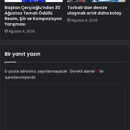
Başkan Çerçioğlu’ndan 30
Torbalı’dan denize
Ağustos Temalı Ödüllü
ulaşmak artık daha kolay
Resim, Şiir ve Kompozisyon
Ağustos 4, 2026
Yarışması
Ağustos 4, 2026
Bir yanıt yazın
E-posta adresiniz yayınlanmayacak.
Gerekli alanlar
*
ile
işaretlenmişlerdir
Y
o
r
u
m