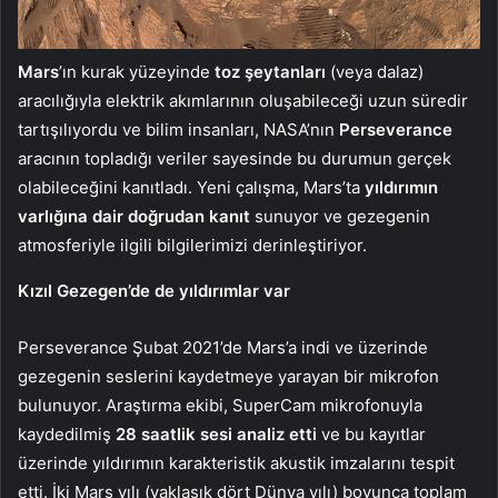
Mars
’ın kurak yüzeyinde
toz şeytanları
(veya dalaz)
aracılığıyla elektrik akımlarının oluşabileceği uzun süredir
tartışılıyordu ve bilim insanları, NASA’nın
Perseverance
aracının topladığı veriler sayesinde bu durumun gerçek
olabileceğini kanıtladı. Yeni çalışma, Mars’ta
yıldırımın
varlığına dair doğrudan kanıt
sunuyor ve gezegenin
atmosferiyle ilgili bilgilerimizi derinleştiriyor.
Kızıl Gezegen’de de yıldırımlar var
Perseverance Şubat 2021’de Mars’a indi ve üzerinde
gezegenin seslerini kaydetmeye yarayan bir mikrofon
bulunuyor. Araştırma ekibi, SuperCam mikrofonuyla
kaydedilmiş
28 saatlik sesi analiz etti
ve bu kayıtlar
üzerinde yıldırımın karakteristik akustik imzalarını tespit
etti. İki Mars yılı (yaklaşık dört Dünya yılı) boyunca toplam