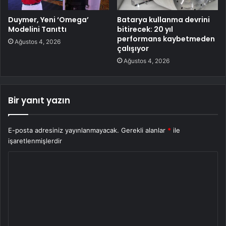
Duymer, Yeni ‘Omega’
Batarya kullanma devrini
Modelini Tanıttı
bitirecek: 20 yıl
performans kaybetmeden
Ağustos 4, 2026
çalışıyor
Ağustos 4, 2026
Bir yanıt yazın
E-posta adresiniz yayınlanmayacak.
Gerekli alanlar
*
ile
işaretlenmişlerdir
Y
o
r
u
m