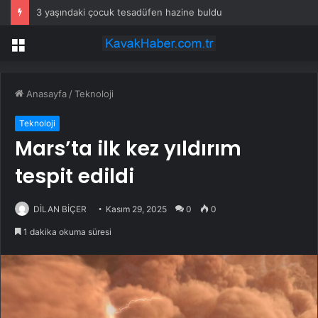
Nissan, Toyota ve Lexus Araçları İçin Geri Çağırma Doğrulandı
Menü
Anasayfa
/
Teknoloji
Teknoloji
Mars’ta ilk kez yıldırım
tespit edildi
DİLAN BİÇER
Kasım 29, 2025
0
0
1 dakika okuma süresi