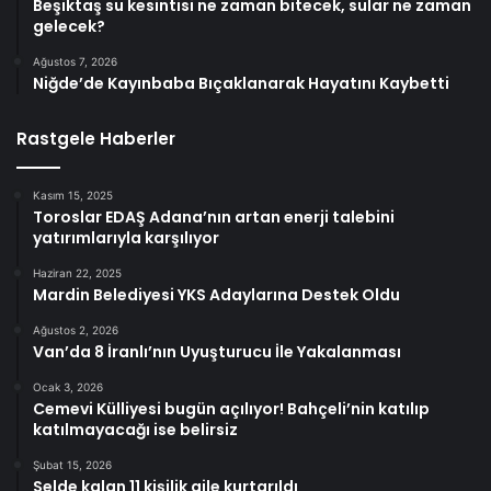
Beşiktaş su kesintisi ne zaman bitecek, sular ne zaman
gelecek?
Ağustos 7, 2026
Niğde’de Kayınbaba Bıçaklanarak Hayatını Kaybetti
Rastgele Haberler
Kasım 15, 2025
Toroslar EDAŞ Adana’nın artan enerji talebini
yatırımlarıyla karşılıyor
Haziran 22, 2025
Mardin Belediyesi YKS Adaylarına Destek Oldu
Ağustos 2, 2026
Van’da 8 İranlı’nın Uyuşturucu İle Yakalanması
Ocak 3, 2026
Cemevi Külliyesi bugün açılıyor! Bahçeli’nin katılıp
katılmayacağı ise belirsiz
Şubat 15, 2026
Selde kalan 11 kişilik aile kurtarıldı