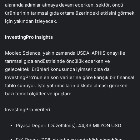
alanında adımlar atmaya devam ederken, sektör, öncü
ürünlerinin tarımsal gıda ortamı üzerindeki etkisini görmek
için yakından izleyecek.
InvestingPro Insights
Moolec Science, yakın zamanda USDA-APHIS onayı ile
tarımsal gıda endüstrisinde öncülük ederken ve
gelecekteki ürünleri konusunda iyimser olsa da,
InvestingPro’nun en son verilerine göre karışık bir finansal
tablo sunuyor. İşte yatırımcıların dikkate alması gereken
bazı temel ölçütler ve ipuçları:
InvestingPro Verileri:
Piyasa Değeri (Düzeltilmiş): 44,33 MILYON USD
F/K Oranı: -7,08, şirketin şu anda kârlı olmadığını