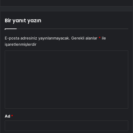
Bir yanıt yazın
E-posta adresiniz yayınlanmayacak.
Gerekli alanlar
*
ile
işaretlenmişlerdir
Y
o
r
u
m
*
Ad
*