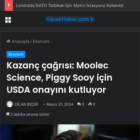
Londra’da NATO Tatbikatı İçin Metro İstasyonu Kullanıldı
Menü
Anasayfa
/
Ekonomi
Ekonomi
Kazanç çağrısı: Moolec
Science, Piggy Sooy için
USDA onayını kutluyor
DİLAN BİÇER
Mayıs 31, 2024
0
0
2 dakika okuma süresi