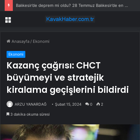
Balıkesir’de deprem mi oldu? 28 Temmuz Balıkesir’de en son ne zaman deprem oldu, depremin şiddeti belli mi?
Menü
Anasayfa
/
Ekonomi
Ekonomi
Kazanç çağrısı: CHCT
büyümeyi ve stratejik
kiralama geçişlerini bildirdi
ARZU YANARDAĞ
Şubat 15, 2024
0
2
3 dakika okuma süresi