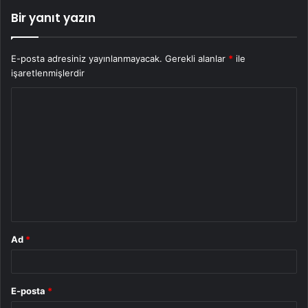
Bir yanıt yazın
E-posta adresiniz yayınlanmayacak.
Gerekli alanlar
*
ile
işaretlenmişlerdir
Y
o
r
u
m
*
Ad
*
E-posta
*