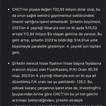
CHCT’nin piyasa değeri 702,93 milyon dolar olup, bu
da onun sağlık sektörü gayrimenkul sektöründeki
önemli varlığına işaret etmektedir. Şirketin büyümesi,
2023’ün 4. çeyreği itibarıyla son on iki ayda %15,53
artışla 112,84 milyon $’a ulaşan gelirine de yansıdı. Bu
gelir artışı, şirketin 2023’te bildirdiği %14,9’luk yıllık
büyümeyle paralellik gösteriyor. 4. çeyrek için toplam
gelir.
Şirketin mevcut hisse fiyatının hisse başına faydasına
oranının ölçüsü olan Fiyat/Kazanç (F/K) Oranı 90,39
olup, 2023’ün 4. çeyreği itibarıyla son on iki aya ait
düzeltilmiş F/K oranı ise şu şekildedir: 128.2. Bu,
yüksek kazanç çarpanına işaret etse de, InvestingPro
İpuçlarından birine göre CHCT’nin bu yıl net gelirini
artırması beklendiğinden, şirketin stratejik