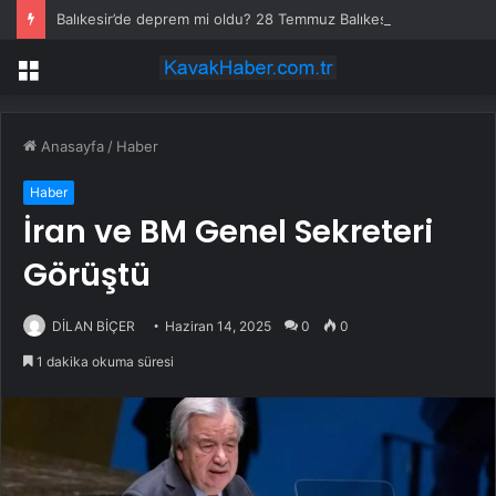
Balıkesir’de deprem mi oldu? 28 Temmuz Balıkesir’de en son ne zaman deprem oldu, depremin şiddeti belli mi?
Menü
Anasayfa
/
Haber
Haber
İran ve BM Genel Sekreteri
Görüştü
DİLAN BİÇER
Haziran 14, 2025
0
0
1 dakika okuma süresi