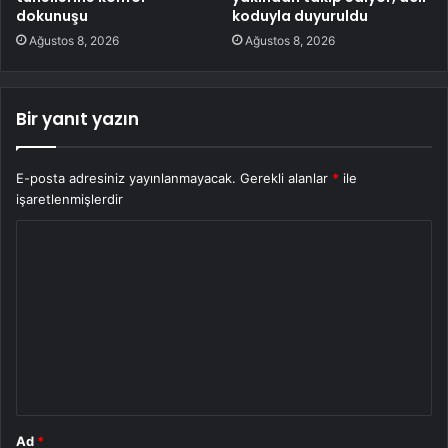
dokunuşu
koduyla duyuruldu
Ağustos 8, 2026
Ağustos 8, 2026
Bir yanıt yazın
E-posta adresiniz yayınlanmayacak.
Gerekli alanlar
*
ile
işaretlenmişlerdir
Y
o
r
u
m
*
Ad
*