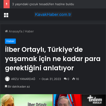
3 yaşındaki çocuk tesadüfen hazine buldu
Menü
Anasayfa
/
Haber
Haber
İlber Ortaylı, Türkiye’de
yaşamak için ne kadar para
gerektiğini anlatıyor
ARZU YANARDAĞ
Ocak 31, 2023
0
16
Bir dakikadan az