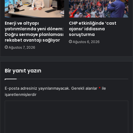
Enerji ve altyapı
CHP etkinliğinde ‘cast
yatırımlarında yeni dönem:
ajansı’ iddiasına
Doğru sermaye planlaması
soruşturma
rekabet avantajı sağlıyor
Ağustos 6, 2026
Ağustos 7, 2026
Bir yanıt yazın
E-posta adresiniz yayınlanmayacak.
Gerekli alanlar
*
ile
işaretlenmişlerdir
Y
o
r
u