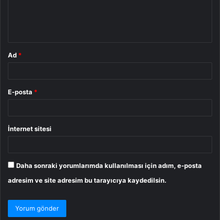
m
*
Ad
*
E-posta
*
İnternet sitesi
Daha sonraki yorumlarımda kullanılması için adım, e-posta
adresim ve site adresim bu tarayıcıya kaydedilsin.