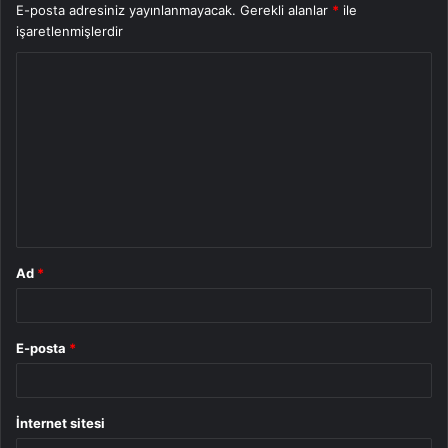
E-posta adresiniz yayınlanmayacak.
Gerekli alanlar
*
ile
işaretlenmişlerdir
Y
o
r
u
m
*
Ad
*
E-posta
*
İnternet sitesi