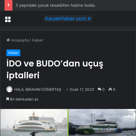
3 yaşındaki çocuk tesadüfen hazine buldu
Menü
Anasayfa
/
Haber
Haber
İDO ve BUDO’dan uçuş
iptalleri
HALİL İBRAHİM DÖNERTAŞ
Ocak 17, 2023
0
9
Bir dakikadan az