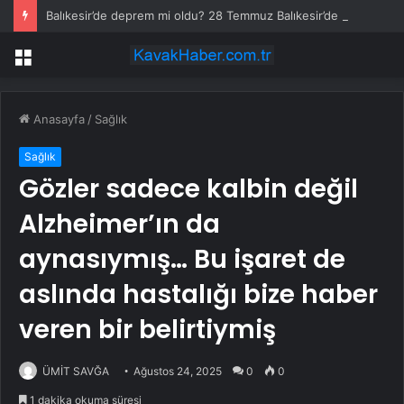
Balıkesir’de deprem mi oldu? 28 Temmuz Balıkesir’de en son ne zaman deprem oldu, depremin şiddeti belli mi?
Menü
Anasayfa
/
Sağlık
Sağlık
Gözler sadece kalbin değil
Alzheimer’ın da
aynasıymış… Bu işaret de
aslında hastalığı bize haber
veren bir belirtiymiş
ÜMİT SAVĞA
Ağustos 24, 2025
0
0
1 dakika okuma süresi