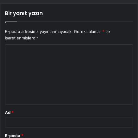
Bir yanıt yazın
E-posta adresiniz yayınlanmayacak.
Gerekli alanlar
*
ile
işaretlenmişlerdir
Y
o
r
u
m
*
Ad
*
E-posta
*