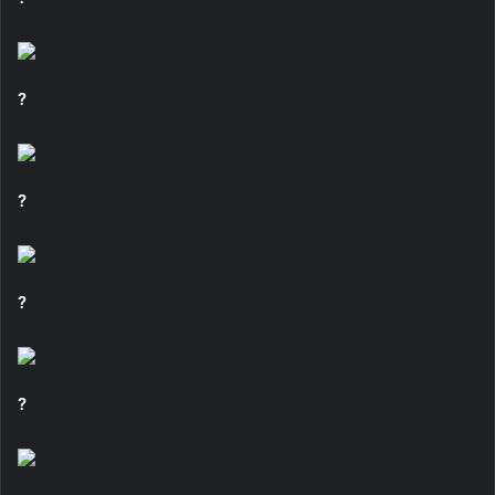
?
?
?
?