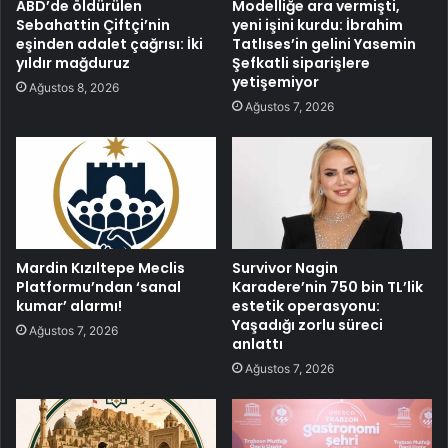
ABD’de öldürülen
Modelliğe ara vermişti,
Sebahattin Çiftçi’nin
yeni işini kurdu: İbrahim
eşinden adalet çağrısı: İki
Tatlıses’in gelini Yasemin
yıldır mağduruz
Şefkatli siparişlere
yetişemiyor
Ağustos 8, 2026
Ağustos 7, 2026
Mardin Kızıltepe Meclis
Survivor Nagin
Platformu’ndan ‘sanal
Karadere’nin 750 bin TL’lik
kumar’ alarmı!
estetik operasyonu:
Yaşadığı zorlu süreci
Ağustos 7, 2026
anlattı
Ağustos 7, 2026