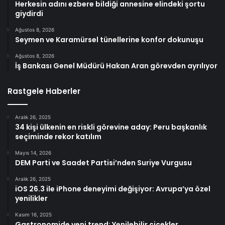
Herkesin adını ezbere bildiği annesine elindeki şortu
giydirdi
Ağustos 8, 2026
Seymen ve Karamürsel tünellerine konfor dokunuşu
Ağustos 8, 2026
İş Bankası Genel Müdürü Hakan Aran görevden ayrılıyor
Rastgele Haberler
Aralık 26, 2025
34 kişi ülkenin en riskli görevine aday: Peru başkanlık
seçiminde rekor katılım
Mayıs 14, 2026
DEM Parti ve Saadet Partisi’nden Suriye Vurgusu
Aralık 26, 2025
iOS 26.3 ile iPhone deneyimi değişiyor: Avrupa’ya özel
yenilikler
Kasım 16, 2025
Gastronomide yeni trend: Yenilebilir çiçekler