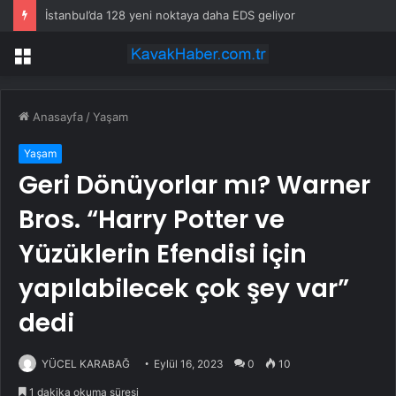
İstanbul’da 128 yeni noktaya daha EDS geliyor
Menü
Anasayfa
/
Yaşam
Yaşam
Geri Dönüyorlar mı? Warner
Bros. “Harry Potter ve
Yüzüklerin Efendisi için
yapılabilecek çok şey var”
dedi
YÜCEL KARABAĞ
Eylül 16, 2023
0
10
1 dakika okuma süresi