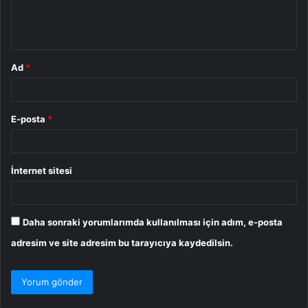
m
*
Ad
*
E-posta
*
İnternet sitesi
Daha sonraki yorumlarımda kullanılması için adım, e-posta
adresim ve site adresim bu tarayıcıya kaydedilsin.