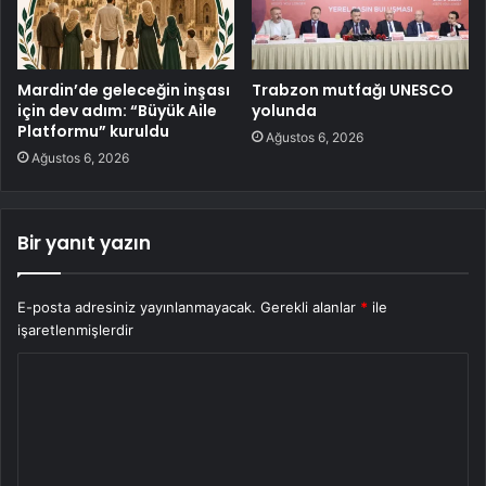
Mardin’de geleceğin inşası
Trabzon mutfağı UNESCO
için dev adım: “Büyük Aile
yolunda
Platformu” kuruldu
Ağustos 6, 2026
Ağustos 6, 2026
Bir yanıt yazın
E-posta adresiniz yayınlanmayacak.
Gerekli alanlar
*
ile
işaretlenmişlerdir
Y
o
r
u