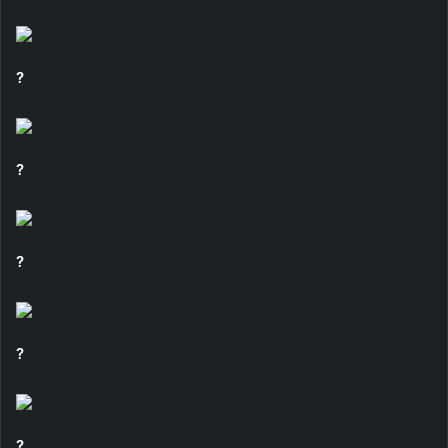
?
?
?
?
?