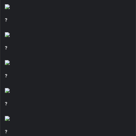
?
?
?
?
?