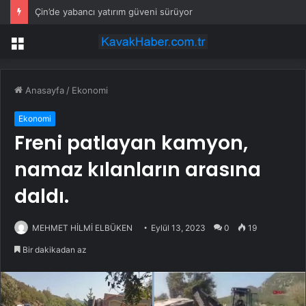
Çin’de yabancı yatırım güveni sürüyor
Menü
Anasayfa
/
Ekonomi
Ekonomi
Freni patlayan kamyon,
namaz kılanların arasına
daldı.
MEHMET HİLMİ ELBÜKEN
Eylül 13, 2023
0
19
Bir dakikadan az