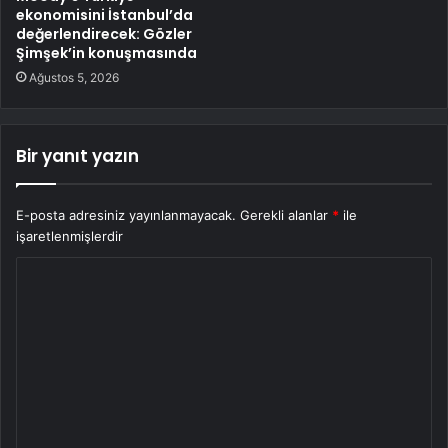
ekonomisini İstanbul’da
değerlendirecek: Gözler
Şimşek’in konuşmasında
Ağustos 5, 2026
Bir yanıt yazın
E-posta adresiniz yayınlanmayacak.
Gerekli alanlar
*
ile
işaretlenmişlerdir
Y
o
r
u
m
*