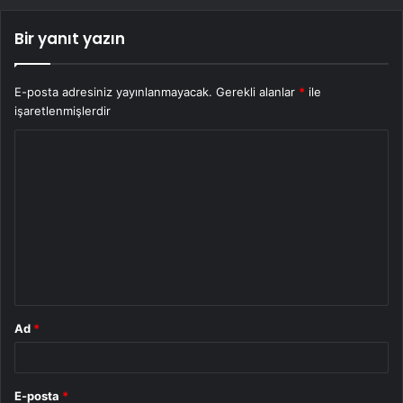
Bir yanıt yazın
E-posta adresiniz yayınlanmayacak.
Gerekli alanlar
*
ile
işaretlenmişlerdir
Y
o
r
u
m
*
Ad
*
E-posta
*