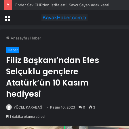
Önder Sav CHP’den istifa etti, Savcı Sayan adak kesti
Menü
Anasayfa
/
Haber
Haber
Filiz Başkanı’ndan Efes
Selçuklu gençlere
Atatürk’ün 10 Kasım
hediyesi
YÜCEL KARABAĞ
Kasım 10, 2023
0
3
1 dakika okuma süresi