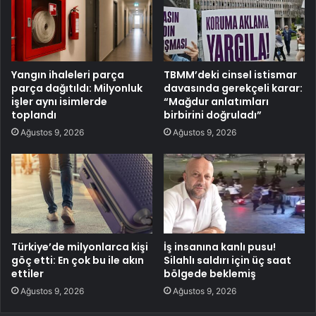
Yangın ihaleleri parça
TBMM’deki cinsel istismar
parça dağıtıldı: Milyonluk
davasında gerekçeli karar:
işler aynı isimlerde
“Mağdur anlatımları
toplandı
birbirini doğruladı”
Ağustos 9, 2026
Ağustos 9, 2026
Türkiye’de milyonlarca kişi
İş insanına kanlı pusu!
göç etti: En çok bu ile akın
Silahlı saldırı için üç saat
ettiler
bölgede beklemiş
Ağustos 9, 2026
Ağustos 9, 2026