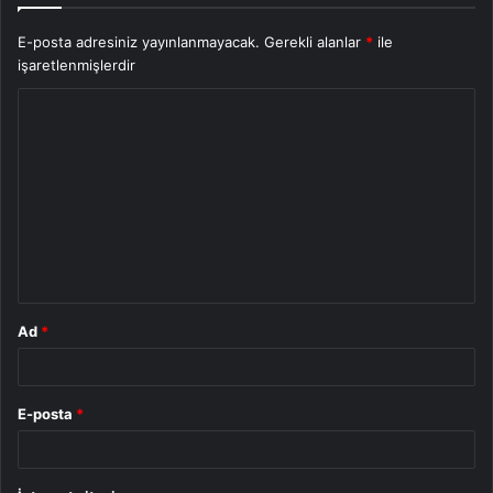
E-posta adresiniz yayınlanmayacak.
Gerekli alanlar
*
ile
işaretlenmişlerdir
Y
o
r
u
m
*
Ad
*
E-posta
*