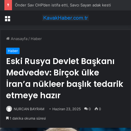
Önder Sav CHP’den istifa etti, Savcı Sayan adak kesti
Menü
Anasayfa
/
Haber
Haber
Eski Rusya Devlet Başkanı
Medvedev: Birçok ülke
İran’a nükleer başlık tedarik
etmeye hazır
NURCAN BAYRAM
Haziran 23, 2025
0
0
1 dakika okuma süresi