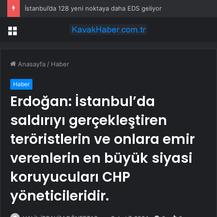
İstanbul’da 128 yeni noktaya daha EDS geliyor
Menü
Anasayfa
/
Haber
Haber
Erdoğan: İstanbul’da
saldırıyı gerçekleştiren
teröristlerin ve onlara emir
verenlerin en büyük siyasi
koruyucuları CHP
yöneticileridir.