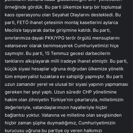
örneğinde gördük. Bu parti ülkemize karşı bir toplumsal
kaos operasyonu olan Seyahat Olaylarını destekledi. Bu
parti, FETÖ ihanet çetesinin montaj kasetlerini aylarca
Meclis’e taşıyarak darbe girişimine katıldı. Bu parti,
sınırlarımıza dayalı PKK/YPG terör örgütü mensuplarını
vatansever olarak benimseyerek Cumhuriyetimizi hiçe
saymıştır. Bu parti, 15 Temmuz gecesi darbecilerin
tanklarını alkışlayarak milli iradeye ihanet etmiştir. Bu parti,
küçük siyasi hesaplar uğruna doğrudan ülkemize yönelik
tüm emperyalist tuzaklara ev sahipliği yapmıştır. Bu parti
uzun zamandır yerel ve ulusal bir siyasi yapının yapmaması
gereken her şeyi yaptı. Uzun süredir CHP yönetimine
hakim olan zihniyetin Türkiye’nin çıkarlarıyla, milletimizin
değerleriyle, vatandaşlarımızın hayalleriyle hiçbir
bağlantısı yoktur. Vatanına ve milletine olan sevgisinden
hiçbir zaman şüphe duymadığımız, Cumhuriyetimizin
kurucusu uğruna bu partiye oy veren halkımızı