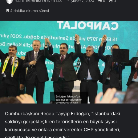
HALİL İBRAHİM DÖNERTAŞ
Şubat 7, 2024
0
0
4 dakika okuma süresi
Cumhurbaşkanı Recep Tayyip Erdoğan, “İstanbul’daki
saldırıyı gerçekleştiren teröristlerin en büyük siyasi
koruyucusu ve onlara emir verenler CHP yöneticileri,
özellikle de genel başkanıdır.”