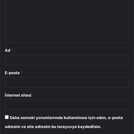
r
u
m
*
Ad
*
E-posta
*
İnternet sitesi
Daha sonraki yorumlarımda kullanılması için adım, e-posta
adresim ve site adresim bu tarayıcıya kaydedilsin.