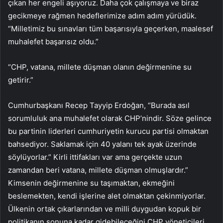
çıkan her engeli aşıyoruz. Daha çok çalışmaya ve biraz
gecikmeye rağmen hedeflerimize adım adım yürüdük.
“Milletimiz bu sınavları tüm başarısıyla geçerken, maalesef
muhalefet başarısız oldu.”
“CHP, vatana, millete düşman olanın değirmenine su
getirir.”
Cumhurbaşkanı Recep Tayyip Erdoğan, “Burada asıl
sorumluluk ana muhalefet olarak CHP’nindir. Söze gelince
bu partinin liderleri cumhuriyetin kurucu partisi olmaktan
bahsediyor. Saklamak için 40 yalanı tek ayak üzerinde
söylüyorlar.” Kirli ittifakları var ama gerçekte uzun
zamandan beri vatana, millete düşman olmuşlardır.”
Kimsenin değirmenine su taşımaktan, ekmeğini
beslemekten, kendi işlerine alet olmaktan çekinmiyorlar.
Ülkenin ortak çıkarlarından ve milli duygudan kopuk bir
politikanın sonuna kadar gidebileceğini CHP yöneticileri