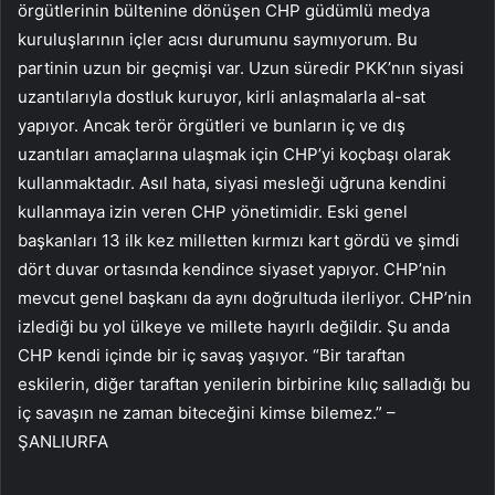
örgütlerinin bültenine dönüşen CHP güdümlü medya
kuruluşlarının içler acısı durumunu saymıyorum. Bu
partinin uzun bir geçmişi var. Uzun süredir PKK’nın siyasi
uzantılarıyla dostluk kuruyor, kirli anlaşmalarla al-sat
yapıyor. Ancak terör örgütleri ve bunların iç ve dış
uzantıları amaçlarına ulaşmak için CHP’yi koçbaşı olarak
kullanmaktadır. Asıl hata, siyasi mesleği uğruna kendini
kullanmaya izin veren CHP yönetimidir. Eski genel
başkanları 13 ilk kez milletten kırmızı kart gördü ve şimdi
dört duvar ortasında kendince siyaset yapıyor. CHP’nin
mevcut genel başkanı da aynı doğrultuda ilerliyor. CHP’nin
izlediği bu yol ülkeye ve millete hayırlı değildir. Şu anda
CHP kendi içinde bir iç savaş yaşıyor. “Bir taraftan
eskilerin, diğer taraftan yenilerin birbirine kılıç salladığı bu
iç savaşın ne zaman biteceğini kimse bilemez.” –
ŞANLIURFA