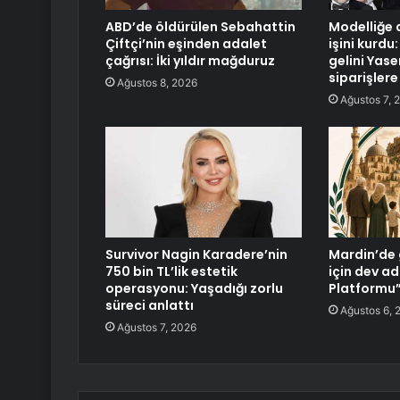
ABD’de öldürülen Sebahattin
Modelliğe a
Çiftçi’nin eşinden adalet
işini kurdu
çağrısı: İki yıldır mağduruz
gelini Yase
siparişler
Ağustos 8, 2026
Ağustos 7, 
Survivor Nagin Karadere’nin
Mardin’de 
750 bin TL’lik estetik
için dev ad
operasyonu: Yaşadığı zorlu
Platformu”
süreci anlattı
Ağustos 6, 
Ağustos 7, 2026