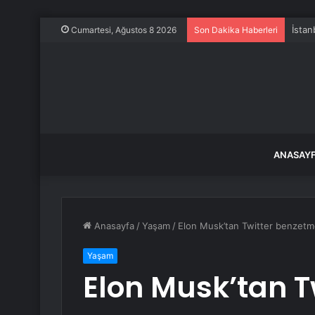
İstan
Cumartesi, Ağustos 8 2026
Son Dakika Haberleri
ANASAY
Anasayfa
/
Yaşam
/
Elon Musk’tan Twitter benzetme
Yaşam
Elon Musk’tan T