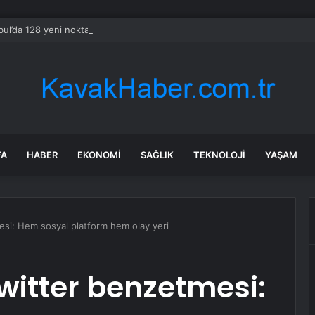
bul’da 128 yeni noktaya daha EDS geliyor
FA
HABER
EKONOMI
SAĞLIK
TEKNOLOJI
YAŞAM
si: Hem sosyal platform hem olay yeri
witter benzetmesi: