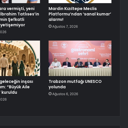
ra vermişti, yeni
Mardin Kızıltepe Meclis
: İbrahim Tatlıses’in
Platformu’ndan ‘sanal kumar’
min Şefkatli
alarmı!
e yetişemiyor
Ağustos 7, 2026
2026
geleceğin inşası
Trabzon mutfağı UNESCO
ım: “Büyük Aile
yolunda
 kuruldu
Ağustos 6, 2026
2026