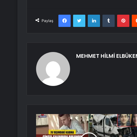
Facebook
Twitter
LinkedIn
Tumblr
Pint
Paylaş
MEHMET HİLMİ ELBÜKE