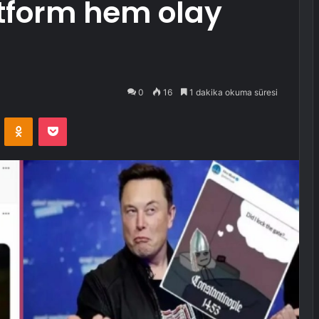
tform hem olay
0
16
1 dakika okuma süresi
VKontakte
Odnoklassniki
Pocket