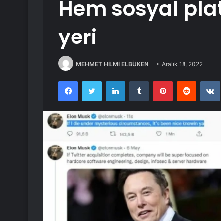
Hem sosyal pla
yeri
MEHMET HİLMİ ELBÜKEN
Aralık 18, 2022
Facebook
Twitter
LinkedIn
Tumblr
Pinterest
Reddit