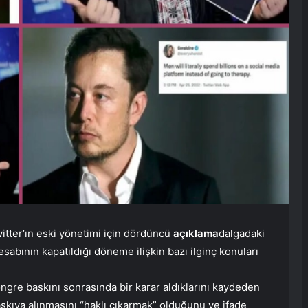
itter’ın eski yönetimi için dördüncü
açıklama
dalgadaki
esabının kapatıldığı döneme ilişkin bazı ilginç konuları
kongre baskını sonrasında bir karar aldıklarını kaydeden
skıya alınmasını “haklı çıkarmak” olduğunu ve ifade