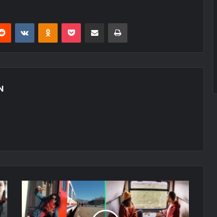
erest
Reddit
VKontakte
Odnoklassniki
Pocket
E-Posta ile paylaş
Yazdır
N