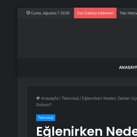
Yaz meyve
Cuma, Ağustos 7 2026
Son Dakika Haberleri
ANASAY
Anasayfa
/
Teknoloji
/
Eğlenirken Neden Zaman Uçup
Geliyor?
Teknoloji
Eğlenirken Ne