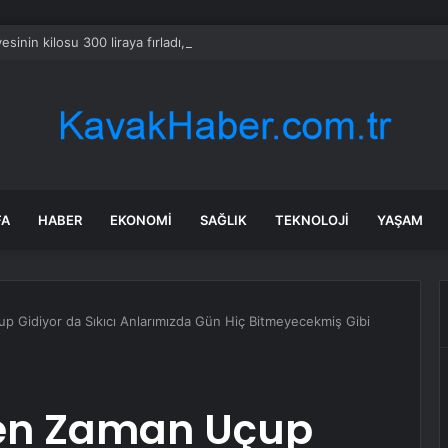
sinin kilosu 300 liraya fırladı, emekli isyan etti
FA
HABER
EKONOMI
SAĞLIK
TEKNOLOJI
YAŞAM
 Gidiyor da Sıkıcı Anlarımızda Gün Hiç Bitmeyecekmiş Gibi
den Zaman Uçup