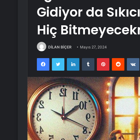
Gidiyor da Sıkı
Hiç Bitmeyecekm
DİLAN BİÇER
Mayıs 27, 2024
Facebook
Twitter
LinkedIn
Tumblr
Pinterest
Reddit