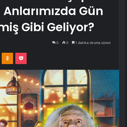
cı Anlarımızda Gün
iş Gibi Geliyor?
0
0
1 dakika okuma süresi
VKontakte
Odnoklassniki
Pocket