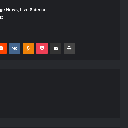
age News, Live Science
z:
erest
Reddit
VKontakte
Odnoklassniki
Pocket
E-Posta ile paylaş
Yazdır