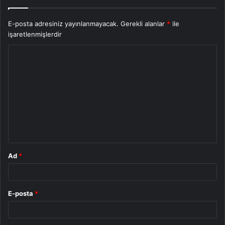
E-posta adresiniz yayınlanmayacak.
Gerekli alanlar
*
ile
işaretlenmişlerdir
Y
o
r
u
m
*
Ad
*
E-posta
*