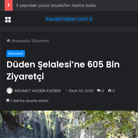
3 yaşındaki çocuk tesadüfen hazine buldu
Menü
Anasayfa
/
Ekonomi
Ekonomi
Düden Şelalesi’ne 605 Bin
Ziyaretçi
MEHMET HAZBİN KAZBEK
Ekim 16, 2025
0
0
1 dakika okuma süresi