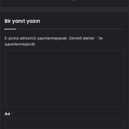
Bir yanıt yazın
E-posta adresiniz yayınlanmayacak.
Gerekli alanlar
*
ile
işaretlenmişlerdir
Y
o
r
u
m
*
Ad
*