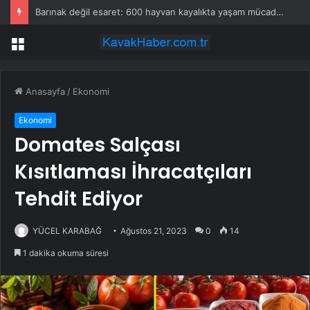
Barınak değil esaret: 600 hayvan kayalıkta yaşam mücadelesi veriyor”
Menü
Anasayfa
/
Ekonomi
Ekonomi
Domates Salçası
Kısıtlaması İhracatçıları
Tehdit Ediyor
YÜCEL KARABAĞ
Ağustos 21, 2023
0
14
1 dakika okuma süresi