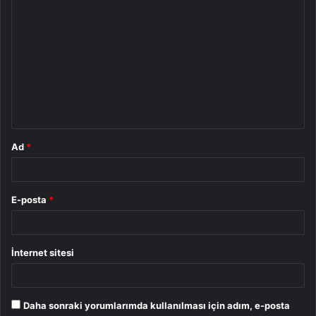
Y
o
r
u
m
*
Ad
*
E-posta
*
İnternet sitesi
Daha sonraki yorumlarımda kullanılması için adım, e-posta