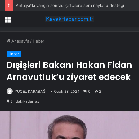
Antalya’da yangın sonrası çiftçilere sera naylonu desteği
Menü
Anasayfa
/
Haber
Haber
Dışişleri Bakanı Hakan Fidan
Arnavutluk’u ziyaret edecek
YÜCEL KARABAĞ
Ocak 28, 2024
0
2
Bir dakikadan az