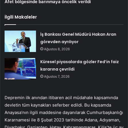
Afet bölgesinde barınmaya öncelik verildi
İlgili Makaleler
İş Bankası Genel Müdürü Hakan Aran
görevden ayrılıyor
Ağustos 8, 2026
Küresel piyasalarda gözler Fed’in faiz
kararına çevrildi
Ağustos 7, 2026
Depremin ilk anından itibaren acil müdahale kapsamında
devletin tüm kaynakları seferber edildi. Bu kapsamda
Anayasa’nın ilgili maddesine dayanılarak Cumhurbaşkanlığı
Kararnamesi ile 8 Şubat 2023 tarihinde Adana, Adıyaman,
Diyarbakır, Gaziantep, Hatay, Kahramanmaraş, Kilis’te üç ay