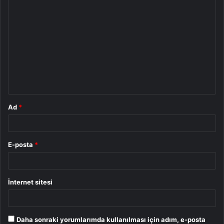
Y
o
r
u
m
*
Ad
*
E-posta
*
İnternet sitesi
Daha sonraki yorumlarımda kullanılması için adım, e-posta