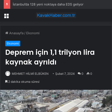
İstanbul’da 128 yeni noktaya daha EDS geliyor
Menü
Anasayfa
/
Ekonomi
Ekonomi
Deprem için 1,1 trilyon lira
kaynak ayrıldı
MEHMET HİLMİ ELBÜKEN
Şubat 7, 2024
0
0
2 dakika okuma süresi