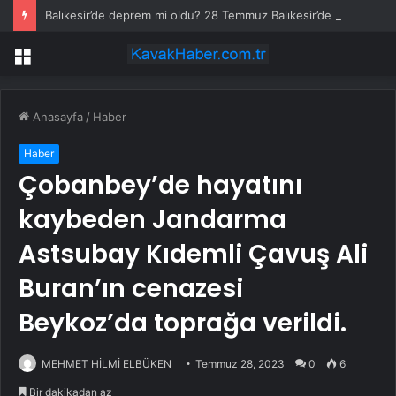
Balıkesir’de deprem mi oldu? 28 Temmuz Balıkesir’de en son ne zaman deprem oldu, depremin şiddeti belli mi?
Menü
Anasayfa
/
Haber
Haber
Çobanbey’de hayatını
kaybeden Jandarma
Astsubay Kıdemli Çavuş Ali
Buran’ın cenazesi
Beykoz’da toprağa verildi.
MEHMET HİLMİ ELBÜKEN
Temmuz 28, 2023
0
6
Bir dakikadan az