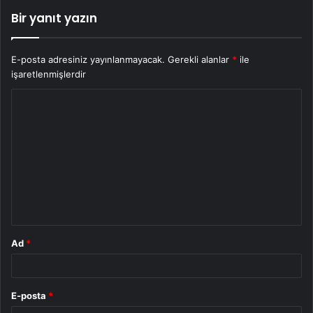
Bir yanıt yazın
E-posta adresiniz yayınlanmayacak.
Gerekli alanlar
*
ile
işaretlenmişlerdir
Y
o
r
u
m
*
Ad
*
E-posta
*