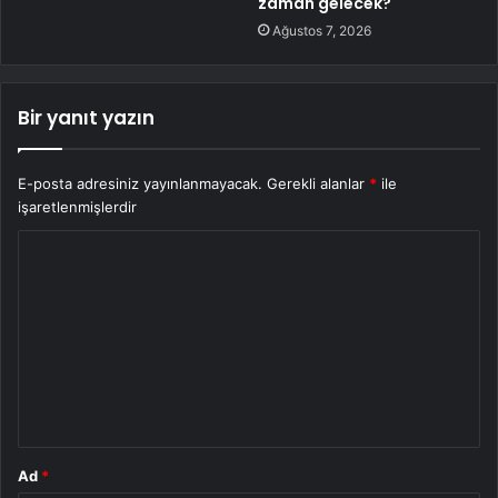
zaman gelecek?
Ağustos 7, 2026
Bir yanıt yazın
E-posta adresiniz yayınlanmayacak.
Gerekli alanlar
*
ile
işaretlenmişlerdir
Y
o
r
u
m
*
Ad
*