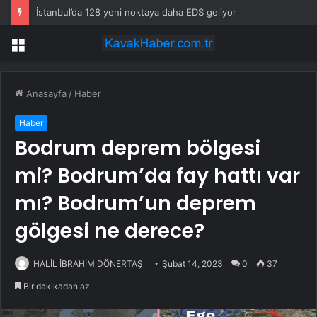
İstanbul’da 128 yeni noktaya daha EDS geliyor
Menü
Anasayfa
/
Haber
Haber
Bodrum deprem bölgesi
mi? Bodrum’da fay hattı var
mı? Bodrum’un deprem
gölgesi ne derece?
HALİL İBRAHİM DÖNERTAŞ
Şubat 14, 2023
0
37
Bir dakikadan az