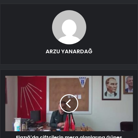
ARZU YANARDAĞ
Elazığ'da çiftçilerin mera alanlarına Güneş