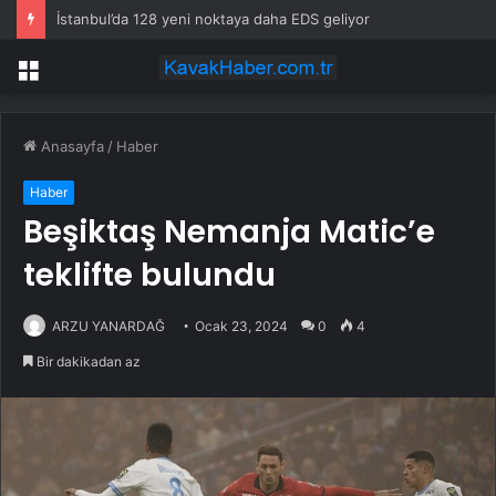
İstanbul’da 128 yeni noktaya daha EDS geliyor
Menü
Anasayfa
/
Haber
Haber
Beşiktaş Nemanja Matic’e
teklifte bulundu
ARZU YANARDAĞ
Ocak 23, 2024
0
4
Bir dakikadan az