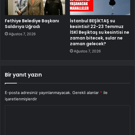
Fethiye Belediye Başkanı
İstanbul BEŞİKTAŞ su
Saldırıya Uğradı
kesintisi! 22-23 Temmuz
İSKİ Beşiktaş su kesintisi ne
Ağustos 7, 2026
zaman bitecek, sular ne
zaman gelecek?
Ağustos 7, 2026
Bir yanıt yazın
E-posta adresiniz yayınlanmayacak.
Gerekli alanlar
*
ile
işaretlenmişlerdir
Y
o
r