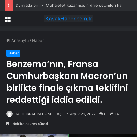
Dünyada bir ilk! Muhalefet kazanmasın diye seçimleri kaldırdı
Menü
Anasayfa
/
Haber
Haber
Benzema’nın, Fransa
Cumhurbaşkanı Macron’un
birlikte finale çıkma teklifini
reddettiği iddia edildi.
HALİL İBRAHİM DÖNERTAŞ
Aralık 26, 2022
0
14
1 dakika okuma süresi