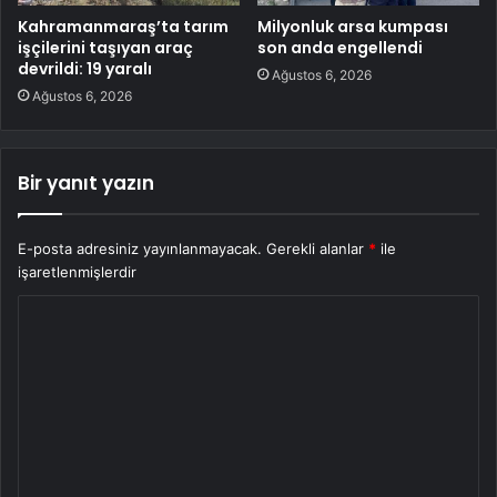
Kahramanmaraş’ta tarım
Milyonluk arsa kumpası
işçilerini taşıyan araç
son anda engellendi
devrildi: 19 yaralı
Ağustos 6, 2026
Ağustos 6, 2026
Bir yanıt yazın
E-posta adresiniz yayınlanmayacak.
Gerekli alanlar
*
ile
işaretlenmişlerdir
Y
o
r
u
m
*