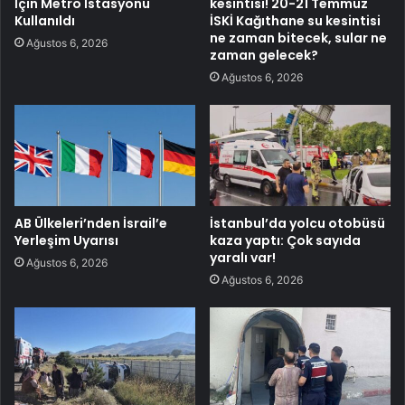
İçin Metro İstasyonu
kesintisi! 20-21 Temmuz
Kullanıldı
İSKİ Kağıthane su kesintisi
ne zaman bitecek, sular ne
Ağustos 6, 2026
zaman gelecek?
Ağustos 6, 2026
AB Ülkeleri’nden İsrail’e
İstanbul’da yolcu otobüsü
Yerleşim Uyarısı
kaza yaptı: Çok sayıda
yaralı var!
Ağustos 6, 2026
Ağustos 6, 2026