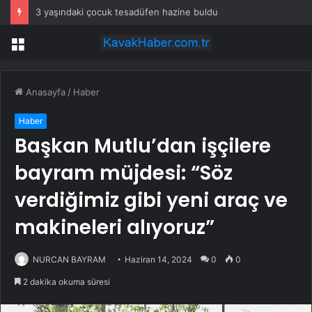
3 yaşındaki çocuk tesadüfen hazine buldu
Menü
Anasayfa
/
Haber
Haber
Başkan Mutlu’dan işçilere
bayram müjdesi: “Söz
verdiğimiz gibi yeni araç ve
makineleri alıyoruz”
NURCAN BAYRAM
Haziran 14, 2024
0
0
2 dakika okuma süresi