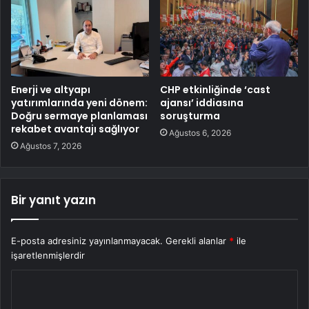
Enerji ve altyapı
CHP etkinliğinde ‘cast
yatırımlarında yeni dönem:
ajansı’ iddiasına
Doğru sermaye planlaması
soruşturma
rekabet avantajı sağlıyor
Ağustos 6, 2026
Ağustos 7, 2026
Bir yanıt yazın
E-posta adresiniz yayınlanmayacak.
Gerekli alanlar
*
ile
işaretlenmişlerdir
Y
o