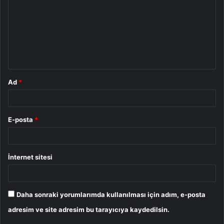
r
u
m
*
Ad
*
E-posta
*
İnternet sitesi
Daha sonraki yorumlarımda kullanılması için adım, e-posta
adresim ve site adresim bu tarayıcıya kaydedilsin.