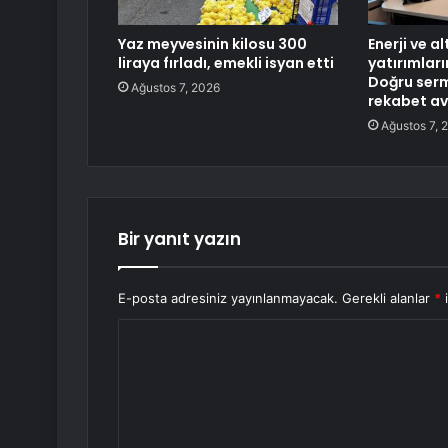
Yaz meyvesinin kilosu 300
Enerji ve a
liraya fırladı, emekli isyan etti
yatırımlar
Doğru ser
Ağustos 7, 2026
rekabet av
Ağustos 7, 
Bir yanıt yazın
E-posta adresiniz yayınlanmayacak.
Gerekli alanlar
*
i
Y
o
r
u