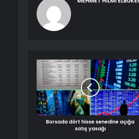
MEHMET HİLMİ ELBÜKE
Borsada dört hisse senedine açığa
satış yasağı