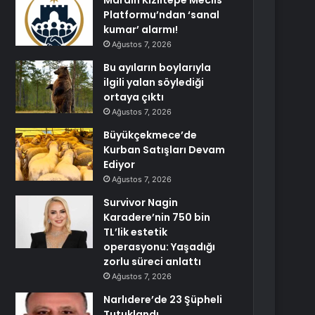
Mardin Kızıltepe Meclis
Platformu’ndan ‘sanal
kumar’ alarmı!
Ağustos 7, 2026
Bu ayıların boylarıyla
ilgili yalan söylediği
ortaya çıktı
Ağustos 7, 2026
Büyükçekmece’de
Kurban Satışları Devam
Ediyor
Ağustos 7, 2026
Survivor Nagin
Karadere’nin 750 bin
TL’lik estetik
operasyonu: Yaşadığı
zorlu süreci anlattı
Ağustos 7, 2026
Narlıdere’de 23 Şüpheli
Tutuklandı