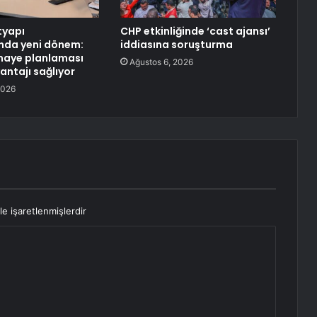
ltyapı
CHP etkinliğinde ‘cast ajansı’
ında yeni dönem:
iddiasına soruşturma
maye planlaması
Ağustos 6, 2026
antajı sağlıyor
2026
le işaretlenmişlerdir