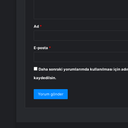
m
*
Ad
*
E-posta
*
Daha sonraki yorumlarımda kullanılması için adı
kaydedilsin.