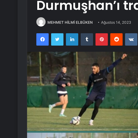
Durmuşhan’ı tra
MEHMET HİLMİ ELBÜKEN
Ağustos 14, 2023
Facebook
Twitter
LinkedIn
Tumblr
Pinterest
Reddit