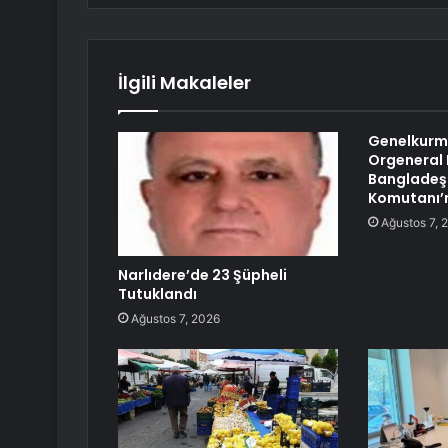
İlgili Makaleler
Genelkurm
Orgeneral 
Bangladeş 
Komutanı’n
Ağustos 7, 
Narlıdere’de 23 Şüpheli
Tutuklandı
Ağustos 7, 2026