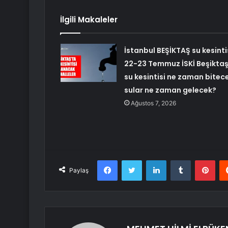
İlgili Makaleler
İstanbul BEŞİKTAŞ su kesintis
22-23 Temmuz İSKİ Beşikta
su kesintisi ne zaman bitece
sular ne zaman gelecek?
Ağustos 7, 2026
Facebook
Twitter
LinkedIn
Tumblr
Pint
Paylaş