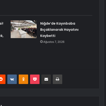
i!
Niğde’de Kayınbaba
ş
Bıçaklanarak Hayatını
k,
Kaybetti
Ağustos 7, 2026
erest
Reddit
VKontakte
Odnoklassniki
Pocket
E-Posta ile paylaş
Yazdır