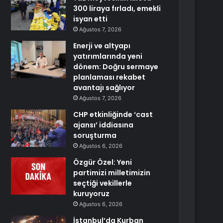
300 liraya fırladı, emekli
isyan etti
Ağustos 7, 2026
Enerji ve altyapı
yatırımlarında yeni
dönem: Doğru sermaye
planlaması rekabet
avantajı sağlıyor
Ağustos 7, 2026
CHP etkinliğinde ‘cast
ajansı’ iddiasına
soruşturma
Ağustos 6, 2026
Özgür Özel: Yeni
partimizi milletimizin
seçtiği vekillerle
kuruyoruz
Ağustos 6, 2026
İstanbul’da Kurban