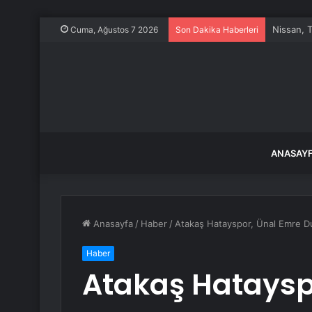
Nissan, T
Cuma, Ağustos 7 2026
Son Dakika Haberleri
ANASAY
Anasayfa
/
Haber
/
Atakaş Hatayspor, Ünal Emre Du
Haber
Atakaş Hataysp