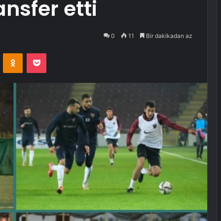
nsfer etti
0
11
Bir dakikadan az
VKontakte
Odnoklassniki
Pocket