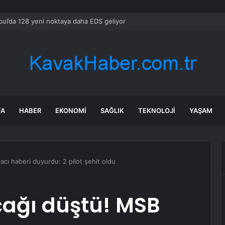
bul’da 128 yeni noktaya daha EDS geliyor
FA
HABER
EKONOMI
SAĞLIK
TEKNOLOJI
YAŞAM
acı haberi duyurdu: 2 pilot şehit oldu
çağı düştü! MSB