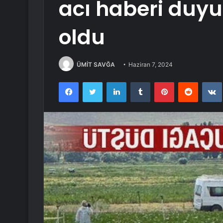
acı haberi duyur
oldu
ÜMİT SAVĞA
Haziran 7, 2024
Facebook
Twitter
LinkedIn
Tumblr
Pinterest
Reddit