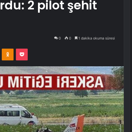
du: 2 pilot şehit
0
0
1 dakika okuma süresi
VKontakte
Odnoklassniki
Pocket