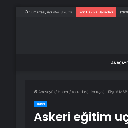
İstan
Cumartesi, Ağustos 8 2026
Son Dakika Haberleri
ANASAY
Anasayfa
/
Haber
/
Askeri eğitim uçağı düştü! MSB 
Haber
Askeri eğitim u