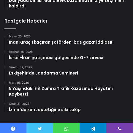
Dünyada bir ilk! Muhalefet kazanmasın diye seçimleri
kaldırdı
Rastgele Haberler
Mayıs 23, 2025
İnan Kıraç’ı kaçıran şoförden ‘bas gaza’ iddiası!
Haziran 16, 2025
İsrail-İran çatışması gölgesinde G-7 zirvesi
Temmuz 7, 2025
Eskişehir’de Jandarma Semineri
Mart 16, 2026
8 Yaşındaki Elif Zümra Trafik Kazasında Hayatını
Kaybetti
Ocak 31, 2026
İzmir’de kent estetiğine sıkı takip