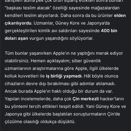
sahipleri adına pek çok ürün sipariş ettikten sonra bunları
“başkası teslim alacak” özelliği sayesinde mağazalardan
kendileri teslim alıyorlardı. Daha sonra da bu ürünler
elden
çıkarılıyordu
. Uzmanlar, Güney Kore ve Japonya’da
gerçekleştirilen kimlik avı saldırıları sayesinde
400 bin
doları aşan
vurgun yaşandığını söylüyorlar.
Tüm bunlar yaşanırken Apple’ın ne yaptığını merak ediyor
olabilirsiniz. Hemen açıklayalım; siber güvenlik
uzmanlarının araştırmalarına göre Apple, ilgili ülkelerde
kolluk kuvvetleri ile
iş birliği yapmadı
. Hâl böyle olunca
cihazların devre dışı bırakılması gibi adımlar atılamadı.
Ancak burada Apple’ın haklı olduğu bir durum da var.
Yapılan incelemelerde, daha çok
Çin merkezli
hacker’ların
bu yöntemi tercih ettikleri tespit edildi. Yani Güney Kore ve
Japonya gibi ülkelerde başlatılan soruşturmaların Çin’de
çözülme olasılığı oldukça düşüktü.