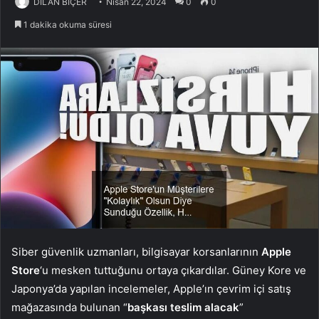
DİLAN BİÇER
Nisan 22, 2024
0
0
1 dakika okuma süresi
Siber güvenlik uzmanları, bilgisayar korsanlarının
Apple
Store
‘u mesken tuttuğunu ortaya çıkardılar. Güney Kore ve
Japonya’da yapılan incelemeler, Apple’ın çevrim içi satış
mağazasında bulunan “
başkası teslim alacak
”