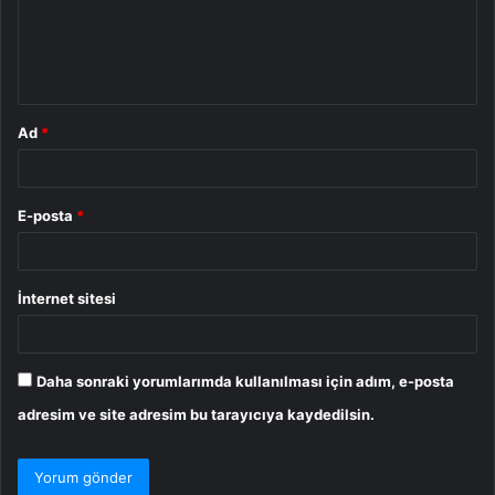
u
m
*
Ad
*
E-posta
*
İnternet sitesi
Daha sonraki yorumlarımda kullanılması için adım, e-posta
adresim ve site adresim bu tarayıcıya kaydedilsin.