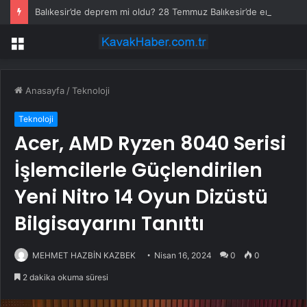
Balıkesir’de deprem mi oldu? 28 Temmuz Balıkesir’de en son ne zaman deprem oldu, depremin şiddeti belli mi?
Menü
Anasayfa
/
Teknoloji
Teknoloji
Acer, AMD Ryzen 8040 Serisi
İşlemcilerle Güçlendirilen
Yeni Nitro 14 Oyun Dizüstü
Bilgisayarını Tanıttı
MEHMET HAZBİN KAZBEK
Nisan 16, 2024
0
0
2 dakika okuma süresi