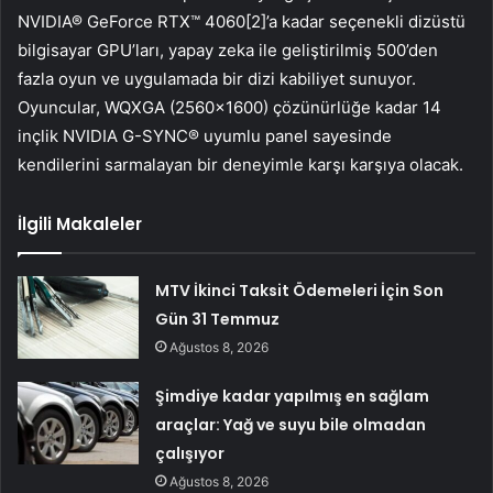
NVIDIA® GeForce RTX™ 4060[2]’a kadar seçenekli dizüstü
bilgisayar GPU’ları, yapay zeka ile geliştirilmiş 500’den
fazla oyun ve uygulamada bir dizi kabiliyet sunuyor.
Oyuncular, WQXGA (2560×1600) çözünürlüğe kadar 14
inçlik NVIDIA G-SYNC® uyumlu panel sayesinde
kendilerini sarmalayan bir deneyimle karşı karşıya olacak.
İlgili Makaleler
MTV İkinci Taksit Ödemeleri İçin Son
Gün 31 Temmuz
Ağustos 8, 2026
Şimdiye kadar yapılmış en sağlam
araçlar: Yağ ve suyu bile olmadan
çalışıyor
Ağustos 8, 2026