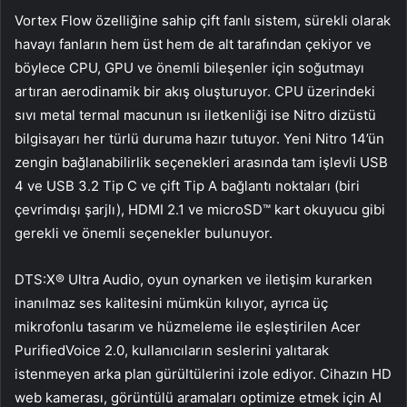
Vortex Flow özelliğine sahip çift fanlı sistem, sürekli olarak
havayı fanların hem üst hem de alt tarafından çekiyor ve
böylece CPU, GPU ve önemli bileşenler için soğutmayı
artıran aerodinamik bir akış oluşturuyor. CPU üzerindeki
sıvı metal termal macunun ısı iletkenliği ise Nitro dizüstü
bilgisayarı her türlü duruma hazır tutuyor. Yeni Nitro 14’ün
zengin bağlanabilirlik seçenekleri arasında tam işlevli USB
4 ve USB 3.2 Tip C ve çift Tip A bağlantı noktaları (biri
çevrimdışı şarjlı), HDMI 2.1 ve microSD™ kart okuyucu gibi
gerekli ve önemli seçenekler bulunuyor.
DTS:X® Ultra Audio, oyun oynarken ve iletişim kurarken
inanılmaz ses kalitesini mümkün kılıyor, ayrıca üç
mikrofonlu tasarım ve hüzmeleme ile eşleştirilen Acer
PurifiedVoice 2.0, kullanıcıların seslerini yalıtarak
istenmeyen arka plan gürültülerini izole ediyor. Cihazın HD
web kamerası, görüntülü aramaları optimize etmek için AI