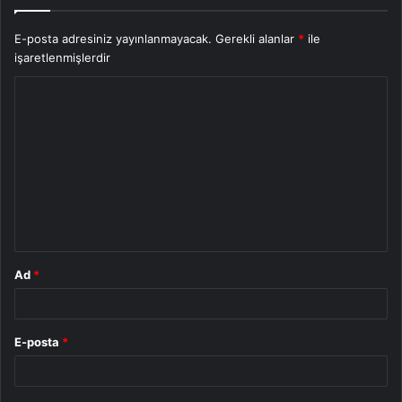
E-posta adresiniz yayınlanmayacak.
Gerekli alanlar
*
ile
işaretlenmişlerdir
Y
o
r
u
m
*
Ad
*
E-posta
*