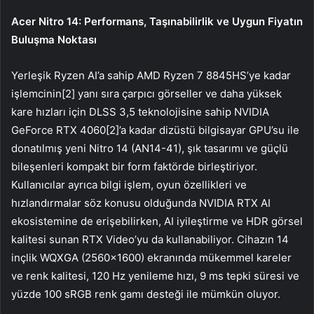
Acer Nitro 14: Performans, Taşınabilirlik ve Uygun Fiyatın
Buluşma Noktası
Yerleşik Ryzen AI’a sahip AMD Ryzen 7 8845HS’ye kadar
işlemcinin[2] yanı sıra çarpıcı görseller ve daha yüksek
kare hızları için DLSS 3,5 teknolojisine sahip NVIDIA
GeForce RTX 4060[2]’a kadar dizüstü bilgisayar GPU’su ile
donatılmış yeni Nitro 14 (AN14-41), şık tasarımı ve güçlü
bileşenleri kompakt bir form faktörde birleştiriyor.
Kullanıcılar ayrıca bilgi işlem, oyun özellikleri ve
hızlandırmalar söz konusu olduğunda NVIDIA RTX AI
ekosistemine de erişebilirken, AI iyileştirme ve HDR görsel
kalitesi sunan RTX Video’yu da kullanabiliyor. Cihazın 14
inçlik WQXGA (2560×1600) ekranında mükemmel kareler
ve renk kalitesi, 120 Hz yenileme hızı, 9 ms tepki süresi ve
yüzde 100 sRGB renk gamı desteği ile mümkün oluyor.