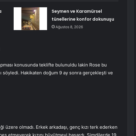
a
Seymen ve Karamürsel
tünellerine konfor dokunuşu
Ağustos 8, 2026
İ
yapması konusunda teklifte bulunuldu lakin Rose bu
ı söyledi. Hakikaten doğum 9 ay sonra gerçekleşti ve
i üzere olmadı. Erkek arkadaşı, genç kızı terk ederken
 pes etmeyerek kızını büyütmeyi başardı. Şimdilerde 19