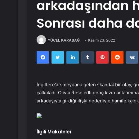
arkadaşından h
Sonrası daha d
YÜCEL KARABAĞ
Kasım 23, 2022
Facebook
Twitter
LinkedIn
Tumblr
Pinterest
Reddit
İngiltere’de meydana gelen skandal bir olay, 
çalkaladı. Olivia Rose adlı genç kızın anlatımı
arkadaşıyla girdiği ilişki nedeniyle hamile kaldı.
İlgili Makaleler