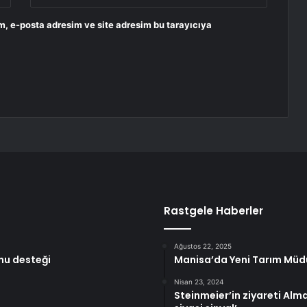
m, e-posta adresim ve site adresim bu tarayıcıya
Rastgele Haberler
Ağustos 22, 2025
onu desteği
Manisa’da Yeni Tarım Müd
Nisan 23, 2024
Steinmeier’in ziyareti Al