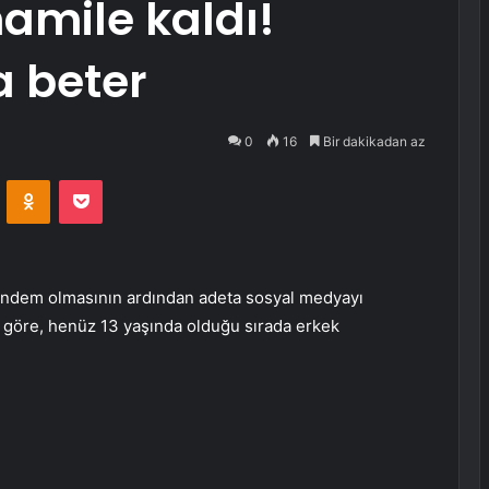
amile kaldı!
a beter
0
16
Bir dakikadan az
VKontakte
Odnoklassniki
Pocket
gündem olmasının ardından adeta sosyal medyayı
na göre, henüz 13 yaşında olduğu sırada erkek