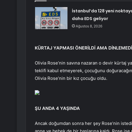
İstanbul’da 128 yeni noktay
daha EDS geliyor
Ağustos 8, 2026
KÜRTAJ YAPMASI ÖNERİLDİ AMA DİNLEMED
Olivia Rose’nin savına nazaran o devir kürtaj 
teklifi kabul etmeyerek, çocuğunu doğuracağın
Olivia Rose’nin bir kız çocuğu oldu.
ŞU ANDA 4 YAŞINDA
Ancak doğumdan sonra her şey Rose’nin istediğ
anne ve bebek de bir başlarına kaldı. Rose ise