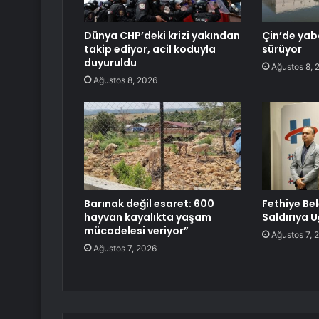
Dünya CHP’deki krizi yakından
Çin’de yab
takip ediyor, acil koduyla
sürüyor
duyuruldu
Ağustos 8, 
Ağustos 8, 2026
Barınak değil esaret: 600
Fethiye Be
hayvan kayalıkta yaşam
Saldırıya 
mücadelesi veriyor”
Ağustos 7, 
Ağustos 7, 2026