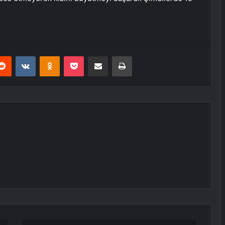
erest
Reddit
VKontakte
Odnoklassniki
Pocket
E-Posta ile paylaş
Yazdır