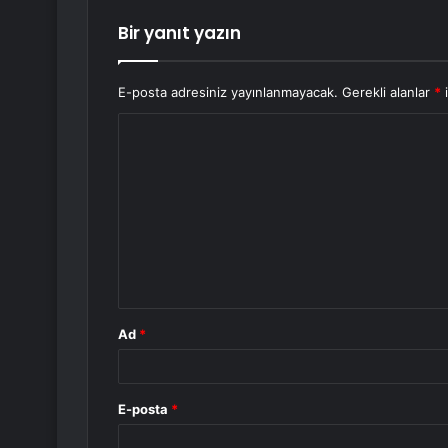
Bir yanıt yazın
E-posta adresiniz yayınlanmayacak.
Gerekli alanlar
*
i
Y
o
r
u
m
*
Ad
*
E-posta
*