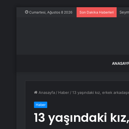
Seym
Cumartesi, Ağustos 8 2026
Son Dakika Haberleri
ANASAY
Anasayfa
/
Haber
/
13 yaşındaki kız, erkek arkadaş
Haber
13 yaşındaki kız